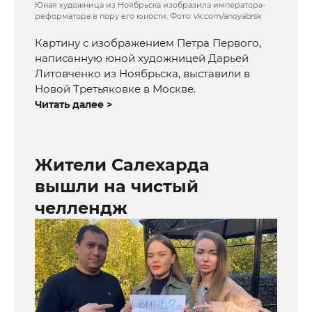
Юная художница из Ноябрьска изобразила императора-
реформатора в пору его юности. Фото: vk.com/anoyabrsk
Картину с изображением Петра Первого,
написанную юной художницей Дарьей
Литовченко из Ноябрьска, выставили в
Новой Третьяковке в Москве.
Читать далее >
Жители Салехарда
вышли на чистый
челлендж