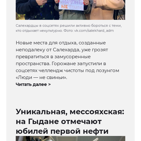
Салехардцы в соцсетях решили активно бороться с теми,
кто отдыхает некультурно. Фото: vk.com/salekhard_adm
Новые места для отдыха, созданные
неподалеку от Салехарда, уже грозят
превратиться в замусоренные
пространства. Горожане запустили в
соцсетях челлендж чистоты под лозунгом
«Люди — не свиньи».
Читать далее >
Уникальная, мессояхская:
на Гыдане отмечают
юбилей первой нефти