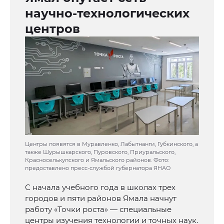
научно-технологических
центров
Центры появятся в Муравленко, Лабытнанги, Губкинского, а
также Шурышкарского, Пуровского, Приуральского,
Красноселькупского и Ямальского районов. Фото:
предоставлено пресс-службой губернатора ЯНАО
С начала учебного года в школах трех
городов и пяти районов Ямала начнут
работу «Точки роста» — специальные
центры изучения технологии и точных наук.