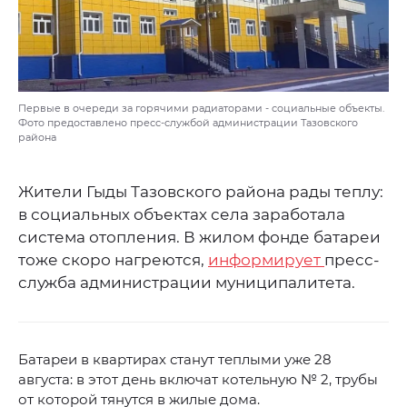
Первые в очереди за горячими радиаторами - социальные объекты.
Фото предоставлено пресс-службой администрации Тазовского
района
Жители Гыды Тазовского района рады теплу:
в социальных объектах села заработала
система отопления. В жилом фонде батареи
тоже скоро нагреются,
информирует
пресс-
служба администрации муниципалитета.
Батареи в квартирах станут теплыми уже 28
августа: в этот день включат котельную № 2, трубы
от которой тянутся в жилые дома.