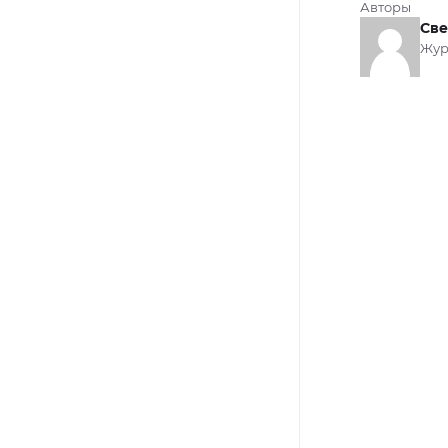
Авторы
Све
Жур