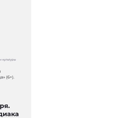
м культуры
я
» (6+).
ря.
диака