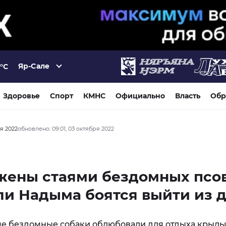
Яр-Сале
°C
Здоровье
Спорт
КМНС
Официально
Власть
Обр
ря 2022
обновлено: 09:01, 03 октября 2022
жены стаями бездомных псов
и Надыма боятся выйти из 