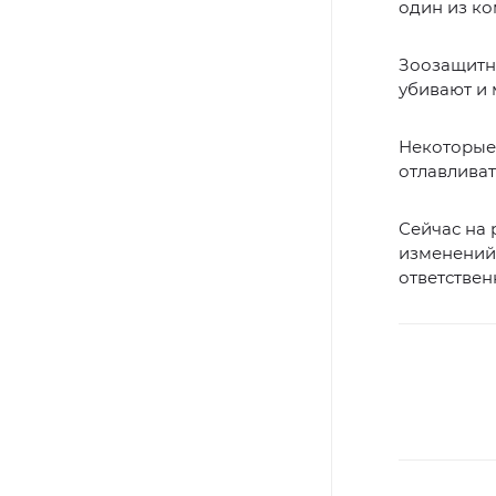
один из ко
Зоозащитни
убивают и 
Некоторые 
отлавливат
Сейчас на 
изменений
ответствен