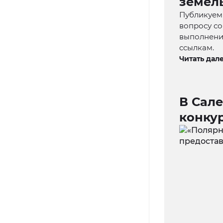
земел
Публикуем
вопросу со
выполнени
ссылкам.
Читать дале
В Сал
конку