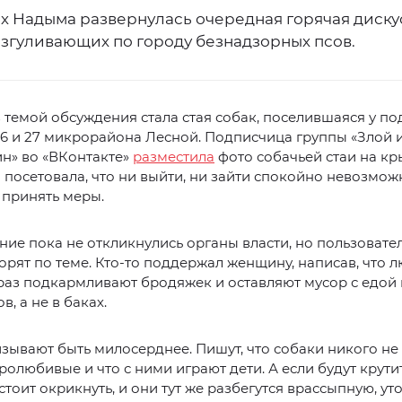
ях Надыма развернулась очередная горячая диску
азгуливающих по городу безнадзорных псов.
з темой обсуждения стала стая собак, поселившаяся у п
26 и 27 микрорайона Лесной. Подписчица группы «Злой 
н» во «ВКонтакте»
разместила
фото собачьей стаи на кр
 посетовала, что ни выйти, ни зайти спокойно невозможн
 принять меры.
ие пока не откликнулись органы власти, но пользовате
орят по теме. Кто-то поддержал женщину, написав, что 
раз подкармливают бродяжек и оставляют мусор с едой 
, а не в баках.
зывают быть милосерднее. Пишут, что собаки никого не 
ролюбивые и что с ними играют дети. А если будут крути
 стоит окрикнуть, и они тут же разбегутся врассыпную, ут