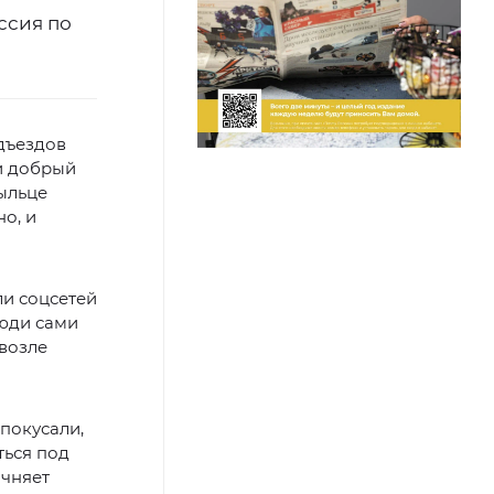
ссия по
одъездов
и добрый
ыльце
о, и
ли соцсетей
люди сами
возле
покусали,
ться под
очняет