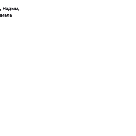
,
Надым,
Ямала