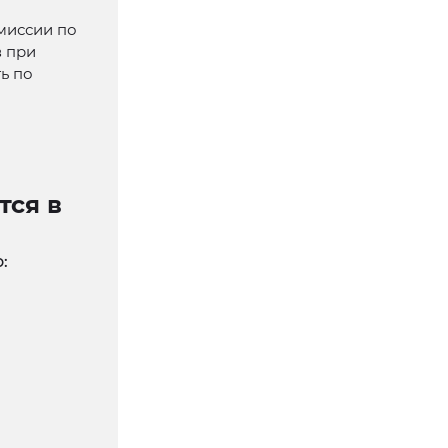
миссии по
в при
ь по
тся в