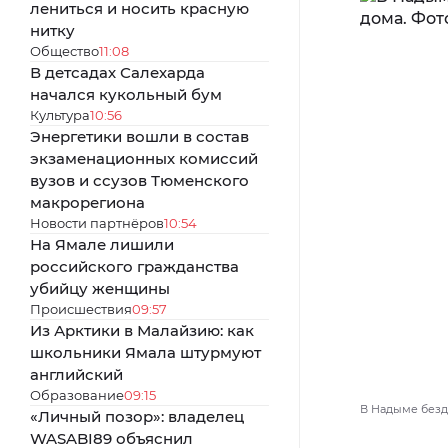
лениться и носить красную
нитку
Общество
11:08
В детсадах Салехарда
начался кукольный бум
Культура
10:56
Энергетики вошли в состав
экзаменационных комиссий
вузов и ссузов Тюменского
макрорегиона
Новости партнёров
10:54
На Ямале лишили
российского гражданства
убийцу женщины
Происшествия
09:57
Из Арктики в Малайзию: как
школьники Ямала штурмуют
английский
Образование
09:15
В Надыме безд
«Личный позор»: владелец
WASABI89 объяснил