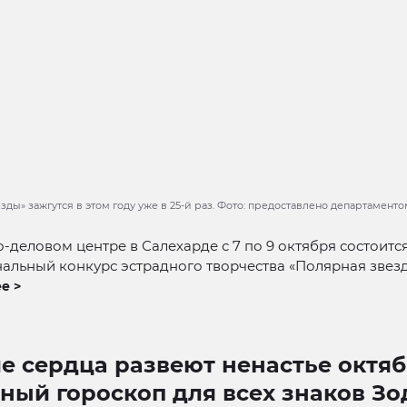
ды» зажгутся в этом году уже в 25-й раз. Фото: предоставлено департаменто
о-деловом центре в Салехарде с 7 по 9 октября состоитс
льный конкурс эстрадного творчества «Полярная звезда
е >
е сердца развеют ненастье октяб
ный гороскоп для всех знаков Зо