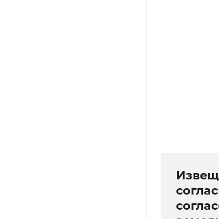
Извещ
согла
согла