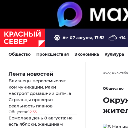
07 августа, 17:52
+14
Общество
Происшествия
Экономика
Культура
Лента новостей
05:22, 03 октяб
Близнецы переосмыслят
коммуникации, Раки
Общество
настроят домашний ритм, а
Окру
Стрельцы проверят
реальность планов
жител
Общество
12:33
Ермолаев день 8 августа: не
есть яблоки, женщинам