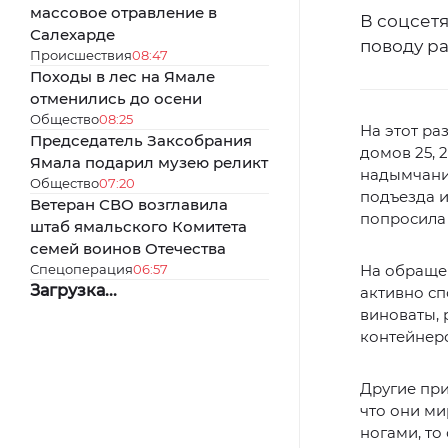
массовое отравление в
В соцсет
Салехарде
поводу р
Происшествия
08:47
Походы в лес на Ямале
отменились до осени
Общество
08:25
На этот ра
Председатель Заксобрания
домов 25, 
Ямала подарил музею реликт
надымчани
Общество
07:20
подъезда и
Ветеран СВО возглавила
попросила
штаб ямальского Комитета
семей воинов Отечества
Спецоперация
06:57
На обращен
Загрузка...
активно сп
виноваты, 
контейнеров
Другие при
что они ми
ногами, то