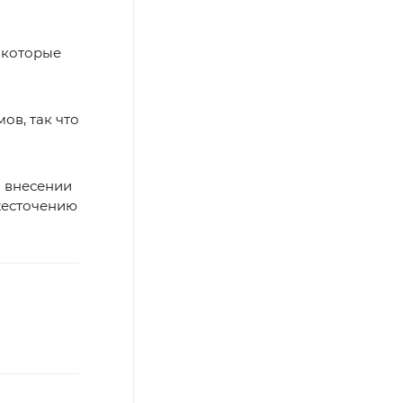
, которые
ов, так что
о внесении
жесточению