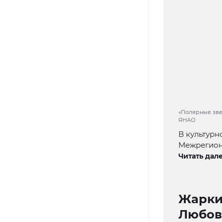
«Полярные звез
ЯНАО
В культурн
Межрегиона
Читать дале
Жарки
Любов