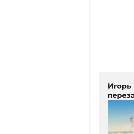
Игорь
перез