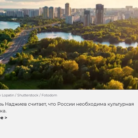
v Lopatin / Shutterstock / Fotodom
ь Наджиев считает, что России необходима культурная
ка.
е >