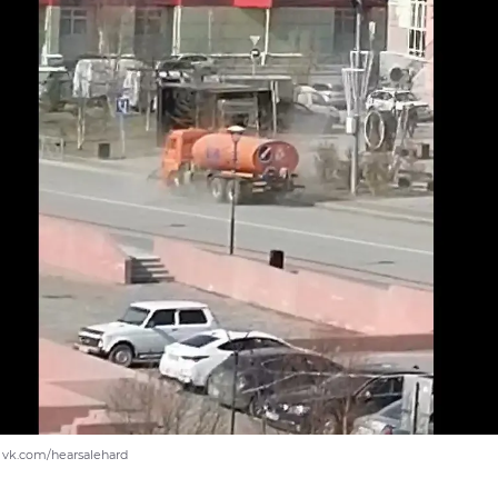
 vk.com/hearsalehard