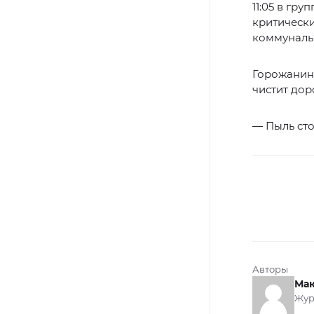
11:05 в груп
критическ
коммунальн
Горожанин,
чистит дор
— Пыль ст
Авторы
Мак
Жур