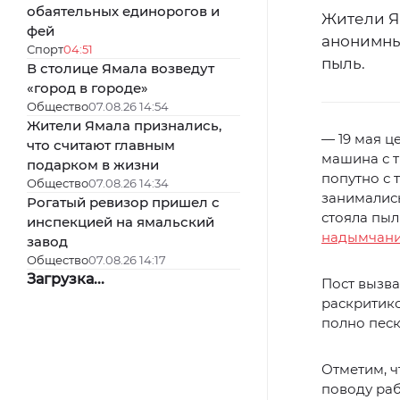
обаятельных единорогов и
Жители Я
фей
анонимны
Спорт
04:51
пыль.
В столице Ямала возведут
«город в городе»
Общество
07.08.26 14:54
Жители Ямала признались,
— 19 мая ц
что считают главным
машина с т
подарком в жизни
попутно с 
Общество
07.08.26 14:34
занимались
Рогатый ревизор пришел с
стояла пыл
инспекцией на ямальский
надымчан
завод
Общество
07.08.26 14:17
Загрузка...
Пост вызва
раскритико
полно пес
Отметим, 
поводу раб