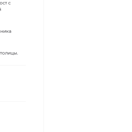
ост с
й
хника
толицы.