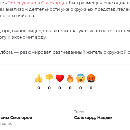
пе «
Подслушано в Салехарде
» был размещен еще один п
им анализом деятельности уже окружных представителе
ого хозяйства.
 предъявив видеодоказательства, указывал на то, что те
огу и экономит воду.
олбом, — резюмировал разгневанный житель окружной с
0
0
0
0
0
0
Темы
сим Смоляров
Салехард,
Надым
налист