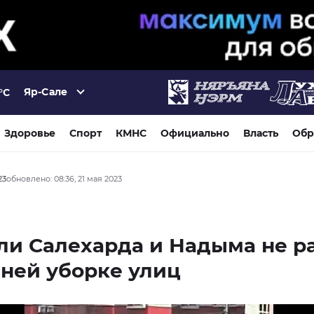
Яр-Сале
°C
Здоровье
Спорт
КМНС
Официально
Власть
Обр
23
обновлено: 08:36, 21 мая 2023
ли Салехарда и Надыма не р
ней уборке улиц