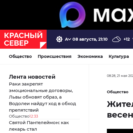
08 августа, 21:10
+12
Общество
Происшествия
Экономика
Культура
Лента новостей
08:28, 21 мая 20
Раки закрепят
эмоциональные договоры,
Общество
Львы обновят образ, а
Жите
Водолеи найдут ход в обход
препятствий
весен
Общество
12:33
Святой Пантелеймон: как
лекарь стал