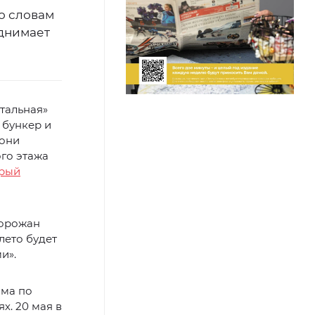
о словам
однимает
тальная»
 бункер и
 они
го этажа
брый
горожан
лето будет
и».
ыма по
х. 20 мая в