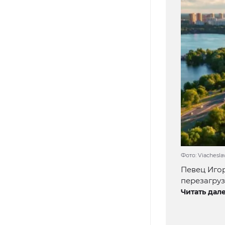
Фото: Viachesla
Певец Игор
перезагруз
Читать дале