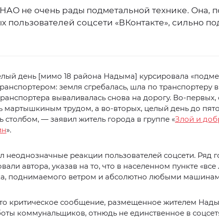
НАО не очень рады подметальной технике. Она, п
х пользователей соцсети «ВКонтакте», сильно п
елый день [мимо 18 района Надыма] курсировала «подме
ранспортером: земля сгребалась, шла по транспортеру в
транспортера вываливалась снова на дорогу. Во-первых,
 мартышкиным трудом, а во-вторых, целый день до пято
ь столбом, — заявил житель города в группе «
Злой и до
ин
».
л неоднозначные реакции пользователей соцсети. Ряд 
вали автора, указав на то, что в населенном пункте «все 
ка, поднимаемого ветром и абсолютно любыми машинам
что критическое сообщение, размещенное жителем Над
оты коммунальщиков, отнюдь не единственное в соцсетя