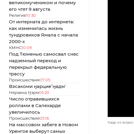
великомучеником и почему
его чтят 9 августа
Религия
10:30
От интерната до интернета:
как изменилась жизнь
тундровиков Ямала с начала
2000-х
КМНС
10:09
Под Тюменью самосвал снес
надземный переход и
перекрыл федеральную
трассу
Происшествия
07:05
Вэсакоми ӈарциеˮӈадмʼ
Няръяна Ӈэрм
05:20
Число отравившихся
роллами в Салехарде
увеличилось
Происшествия
05:16
Кадр из видео:
На массовом забеге в Новом
Уренгое выберут самых