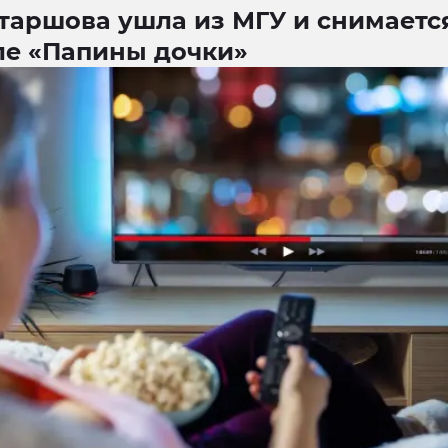
таршова ушла из МГУ и снимаетс
ле «Папины дочки»