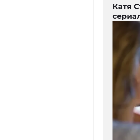
Катя С
сериа