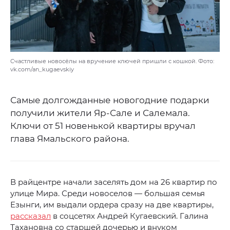
Счастливые новосёлы на вручение ключей пришли с кошкой. Фото:
vk.com/an_kugaevskiy
Самые долгожданные новогодние подарки
получили жители Яр-Сале и Салемала.
Ключи от 51 новенькой квартиры вручал
глава Ямальского района.
В райцентре начали заселять дом на 26 квартир по
улице Мира. Среди новоселов — большая семья
Езынги, им выдали ордера сразу на две квартиры,
рассказал
в соцсетях Андрей Кугаевский. Галина
Тахановна со старшей дочерью и внуком