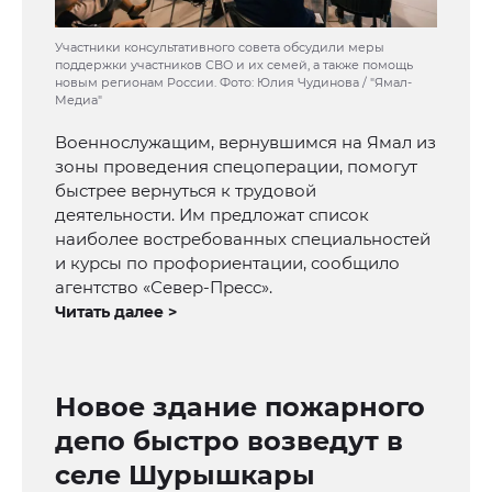
Участники консультативного совета обсудили меры
поддержки участников СВО и их семей, а также помощь
новым регионам России. Фото: Юлия Чудинова / "Ямал-
Медиа"
Военнослужащим, вернувшимся на Ямал из
зоны проведения спецоперации, помогут
быстрее вернуться к трудовой
деятельности. Им предложат список
наиболее востребованных специальностей
и курсы по профориентации, сообщило
агентство «Север-Пресс».
Читать далее >
Новое здание пожарного
депо быстро возведут в
селе Шурышкары