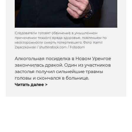
Следователи готовят обвинение в умышленном
причинении тяжкого вреда здоровью, повлекшем по
неосторожности смерть потерпевшего. Фото: Kamil
Zajaczkowski / shutterstock.com / Fotodom
Алкогольная посиделка в Новом Уренгое
закончилась дракой. Один из участников
застолья получил сильнейшие травмы
головы и скончался в больнице.
Читать далее >