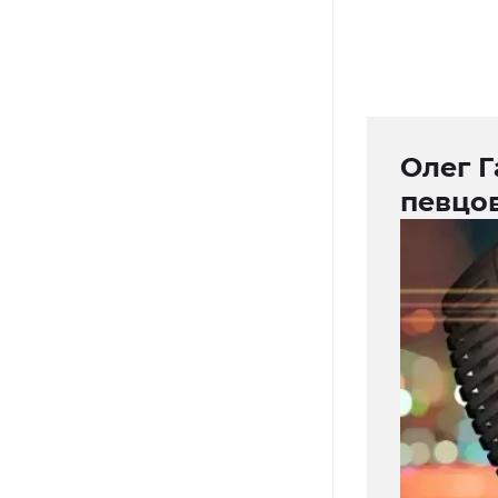
Олег Г
певцов