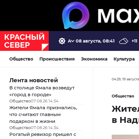
08 августа, 08:41
+11
Общество
Происшествия
Экономика
Культура
Лента новостей
04:29, 19 август
В столице Ямала возведут
«город в городе»
Общество
Общество
07.08.26 14:54
Жите
Жители Ямала признались,
что считают главным
в На
подарком в жизни
Общество
07.08.26 14:34
Рогатый ревизор пришел с