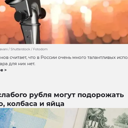
vani / Shutterstock / Fotodom
нов считает, что в России очень много талантливых испо
ара для них нет.
е >
слабого рубля могут подорожать
, колбаса и яйца