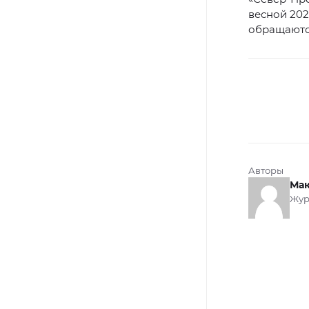
весной 202
обращаютс
Авторы
Мак
Жур