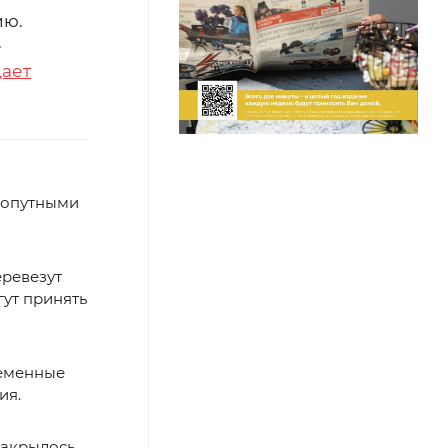
ию.
е
ает
а
попутными
еревезут
гут принять
ременные
ия.
закрылось