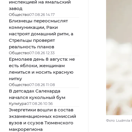
инспекцией на ямальский
завод
Общество
07.08.26 14:17
Близнецы переосмыслят
коммуникации, Раки
настроят домашний ритм, а
Стрельцы проверят
реальность планов
Общество
07.08.26 12:33
Ермолаев день 8 августа: не
есть яблоки, женщинам
лениться и носить красную
нитку
Общество
07.08.26 11:08
В детсадах Салехарда
начался кукольный бум
Культура
07.08.26 10:56
Энергетики вошли в состав
экзаменационных комиссий
Фото: Liudmila 
вузов и ссузов Тюменского
макрорегиона