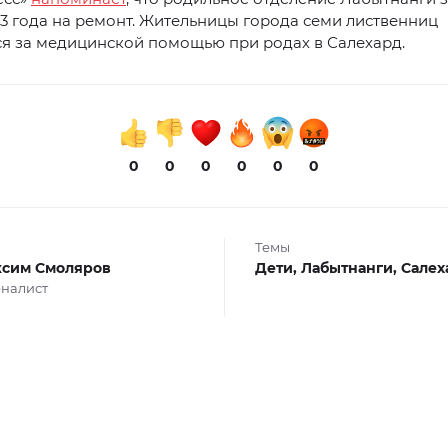
3 года на ремонт. Жительницы города семи лиственниц
я за медицинской помощью при родах в Салехард.
0
0
0
0
0
0
Темы
сим Смоляров
Дети,
Лабытнанги,
Салех
налист