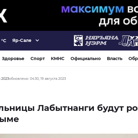
Яр-Сале
°C
Здоровье
Спорт
КМНС
Официально
Власть
Обр
а 2023
обновлено: 04:30, 19 августа 2023
льницы Лабытнанги будут р
дыме