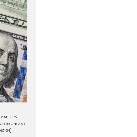
. Г. В.
о вырастут
ски).