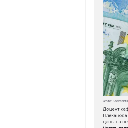
Фото: Konstant
Доцент каф
Плеханова 
цены на не
Читать дале