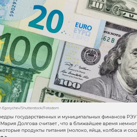
in Egorychev/Shutterstock/Fotodom
едры государственных и муниципальных финансов РЭУ им
Мария Долгова считает , что в ближайшее время немног
которые продукты питания (молоко, яйца, колбаса и соси
е >