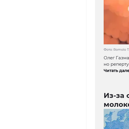
Фото: Romolo Ta
Олег Газма
но реперту
Читать дале
Из-за 
молоко