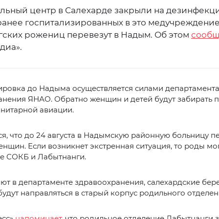
льный центр в Салехарде закрыли на дезинфекц
ранее госпитализированных в это медучреждени
гских рожениц перевезут в Надым. Об этом
сообщ
диа».
ировка до Надыма осуществляется силами департамент
анения ЯНАО. Обратно женщин и детей будут забирать 
анитарной авиации.
я, что до 24 августа в Надымскую районную больницу п
енщин. Если возникнет экстренная ситуация, то роды мо
е СОКБ и Лабытнанги.
ают в департаменте здравоохранения, салехардские бе
удут направляться в старый корпус родильного отделен
есс»
напоминает
, что родильное отделение Лабытнанги 