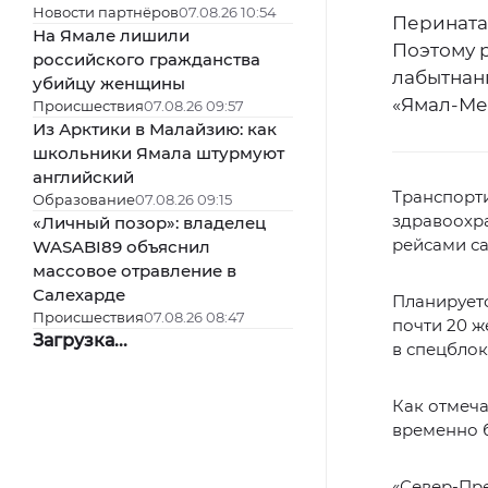
Новости партнёров
07.08.26 10:54
Перината
На Ямале лишили
Поэтому 
российского гражданства
лабытнан
убийцу женщины
«Ямал-Ме
Происшествия
07.08.26 09:57
Из Арктики в Малайзию: как
школьники Ямала штурмуют
английский
Транспорт
Образование
07.08.26 09:15
здравоохр
«Личный позор»: владелец
рейсами с
WASABI89 объяснил
массовое отравление в
Салехарде
Планируетс
Происшествия
07.08.26 08:47
почти 20 ж
Загрузка...
в спецблок
Как отмеч
временно б
«Север-Пр