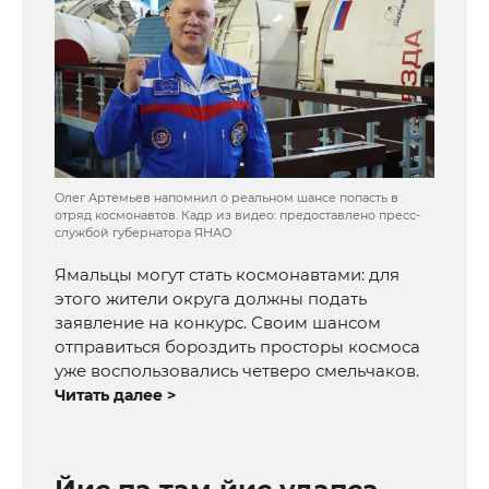
Олег Артемьев напомнил о реальном шансе попасть в
отряд космонавтов. Кадр из видео: предоставлено пресс-
службой губернатора ЯНАО
Ямальцы могут стать космонавтами: для
этого жители округа должны подать
заявление на конкурс. Своим шансом
отправиться бороздить просторы космоса
уже воспользовались четверо смельчаков.
Читать далее >