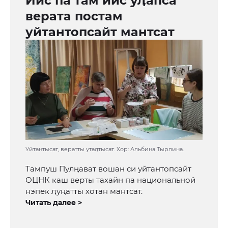
Йис па там йис уӆапса
верата постам
уйтантопсайт мантсат
Уйтантысат, вератты утаӆтысат. Хор: Альбина Тырлина.
Тампуш Пулңават вошан си уйтантопсайт
ОЦНК каш верты тахайн па национальной
нэпек ӆуңатты хотан мантсат.
Читать далее >