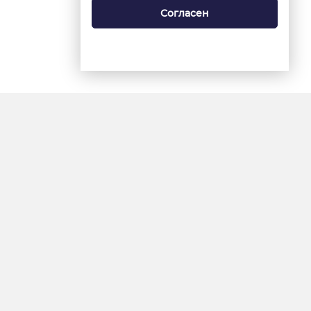
Согласен
18+
«Ямал-Медиа»
Интернет-сайт «Красный
Север»