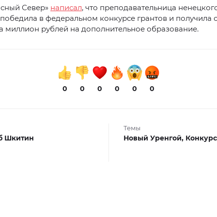
асный Север»
написал
, что преподавательница ненецког
победила в федеральном конкурсе грантов и получила 
а миллион рублей на дополнительное образование.
0
0
0
0
0
0
Темы
б Шкитин
Новый Уренгой,
Конкур