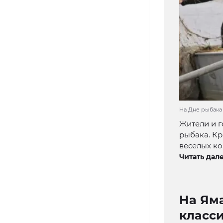
На Дне рыбака 
Жители и г
рыбака. К
веселых ко
Читать дале
На Ям
класс