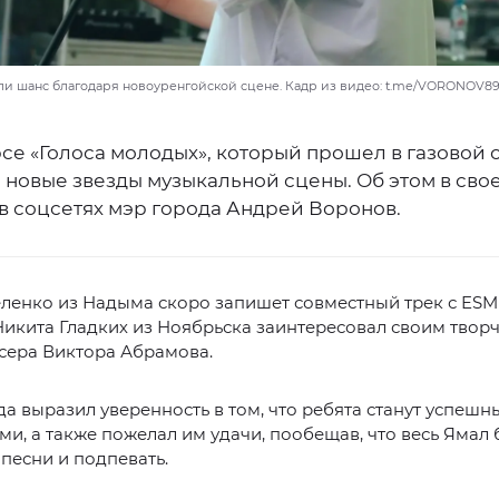
ли шанс благодаря новоуренгойской сцене. Кадр из видео: t.me/VORONOV8
се «Голоса молодых», который прошел в газовой 
 новые звезды музыкальной сцены. Об этом в сво
в соцсетях мэр города Андрей Воронов.
ленко из Надыма скоро запишет совместный трек с ESMI
 Никита Гладких из Ноябрьска заинтересовал своим твор
сера Виктора Абрамова.
да выразил уверенность в том, что ребята станут успешн
и, а также пожелал им удачи, пообещав, что весь Ямал 
 песни и подпевать.