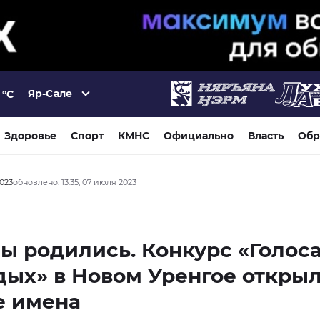
Яр-Сале
°C
Здоровье
Спорт
КМНС
Официально
Власть
Обр
2023
обновлено: 13:35, 07 июля 2023
ы родились. Конкурс «Голос
ых» в Новом Уренгое откры
е имена