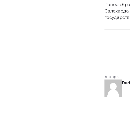
Ранее «Кр
Салехарда 
государств
Авторы
Гле