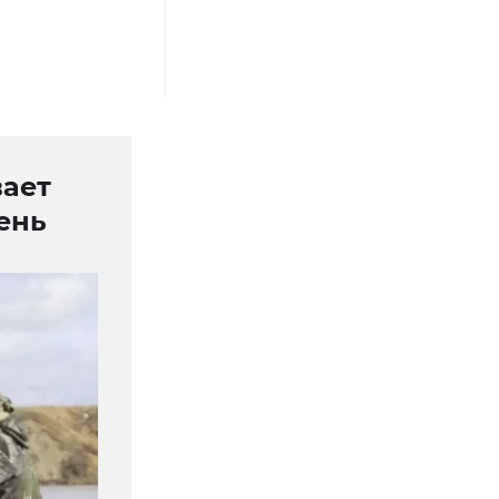
вает
ень