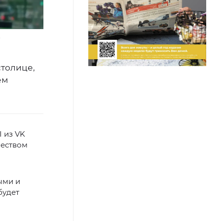
9
столице,
ем
 из VK
чеством
ыми и
будет