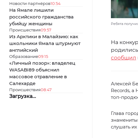
Новости партнёров
10:54
На Ямале лишили
российского гражданства
убийцу женщины
Ребята получи
Происшествия
09:57
Из Арктики в Малайзию: как
На конкур
школьники Ямала штурмуют
родились
английский
Образование
09:15
сообщил
«Личный позор»: владелец
WASABI89 объяснил
массовое отравление в
Салехарде
Алексей Бе
Происшествия
08:47
Records, а
Загрузка...
топ-продю
Глава горо
знаменитым
слушать их