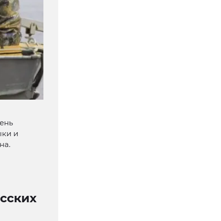
ень
ыки и
на.
сских