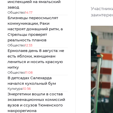
инспекцией на ямальский
завод
Участник
Общество
14:17
заинтере
Близнецы переосмыслят
коммуникации, Раки
настроят домашний ритм, а
Стрельцы проверят
реальность планов
Общество
12:33
Ермолаев день 8 августа: не
есть яблоки, женщинам
лениться и носить красную
нитку
Общество
11:08
В детсадах Салехарда
начался кукольный бум
Культура
10:56
Энергетики вошли в состав
экзаменационных комиссий
вузов и ссузов Тюменского
макрорегиона