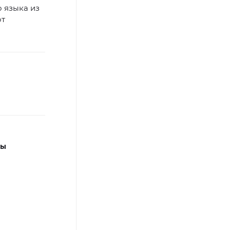
о языка из
от
сы