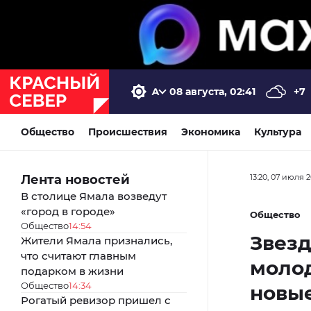
08 августа, 02:41
+7
Общество
Происшествия
Экономика
Культура
Лента новостей
13:20, 07 июля 
В столице Ямала возведут
«город в городе»
Общество
Общество
14:54
Звезд
Жители Ямала признались,
что считают главным
молод
подарком в жизни
Общество
14:34
новы
Рогатый ревизор пришел с