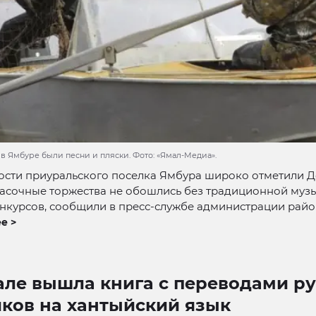
в Ямбуре были песни и пляски. Фото: «Ямал-Медиа».
ости приуральского поселка Ямбура широко отметили Д
расочные торжества не обошлись без традиционной муз
нкурсов, сообщили в пресс-службе администрации райо
е >
але вышла книга с переводами ру
иков на хантыйский язык