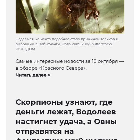
Надеемся, не нечто подобное стало причиной толчков и
вибрации в Лабытнанги. Фото: camilkuo/Shutterstock/
ФОТОДОМ
Самые интересные новости за 10 октября —
в обзоре «Красного Севера».
Читать далее >
Скорпионы узнают, где
деньги лежат, Водолеев
настигнет удача, а Овны
отправятся на