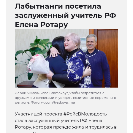
Лабытнанги посетила
заслуженный учитель РФ
Елена Ротару
«Герои Ямала» навещают округ, чтобы встретиться с
друзьями и коллегами и увидеть позитивные перемены в
регионе. Фото: vk.com/treskova_ma
Участницей проекта #РейсВМолодость
стала заслуженный учитель РФ Елена
Ротару, которая прежде жила и трудилась в