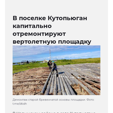
В поселке Кутопьюган
капитально
отремонтируют
вертолетную площадку
Демонтаж старой бревенчатой основы площадки. Фото:
t.me/dtidh