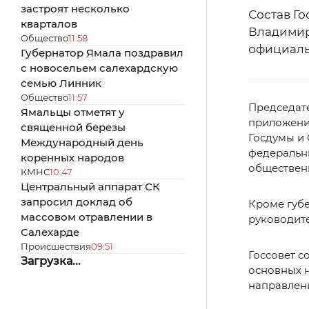
застроят несколько
Состав Г
кварталов
Владимир
Общество
11:58
официаль
Губернатор Ямала поздравил
с новосельем салехардскую
семью Линник
Общество
11:57
Председате
Ямальцы отметят у
приложении
священной березы
Госдумы и
Международный день
федеральны
коренных народов
общественн
КМНС
10:47
Центральный аппарат СК
запросил доклад об
Кроме губе
массовом отравлении в
руководите
Салехарде
Происшествия
09:51
Госсовет с
Загрузка...
основных 
направлени