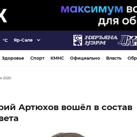
Яр-Сале
°C
Здоровье
Спорт
КМНС
Официально
Власть
Обр
ря 2020
ий Артюхов вошёл в состав
вета