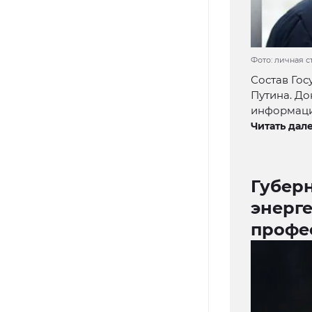
Фото: личная 
Состав Гос
Путина. До
информаци
Читать дале
Губер
энерге
профе