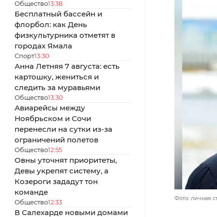
Общество
13:38
Бесплатный бассейн и
флорбол: как День
физкультурника отметят в
городах Ямала
Спорт
13:30
Анна Летняя 7 августа: есть
картошку, жениться и
следить за муравьями
Общество
13:30
Авиарейсы между
Ноябрьском и Сочи
перенесли на сутки из-за
ограничений полетов
Общество
12:55
Овны уточнят приоритеты,
Девы укрепят систему, а
Козероги зададут тон
команде
Фото: личная 
Общество
12:33
В Салехарде новыми домами