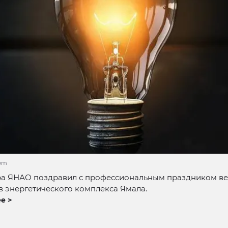
com
ра ЯНАО поздравил с профессиональным праздником ве
 энергетического комплекса Ямала.
е >