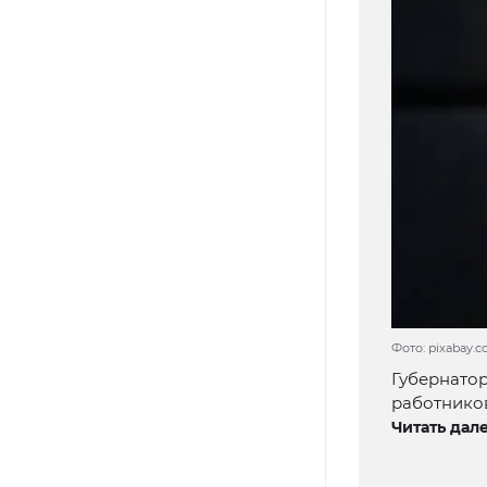
Фото: pixabay.
Губернато
работников
Читать дале