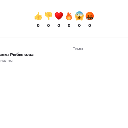
0
0
0
0
0
0
Темы
алья Рыбьякова
налист