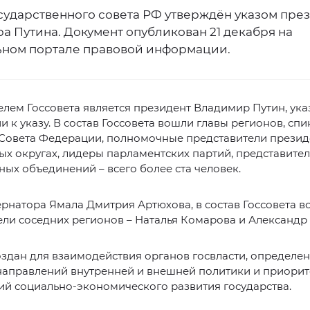
осударственного совета РФ утверждён указом пре
а Путина. Документ опубликован 21 декабря на
ном портале правовой информации.
лем Госсовета является президент Владимир Путин, ука
 к указу. В состав Госсовета вошли главы регионов, сп
 Совета Федерации, полномочные представители презид
х округах, лидеры парламентских партий, представите
ых объединений – всего более ста человек.
рнатора Ямала Дмитрия Артюхова, в состав Госсовета 
ли соседних регионов – Наталья Комарова и Александр
оздан для взаимодействия органов госвласти, определе
направлений внутренней и внешней политики и приори
й социально-экономического развития государства.