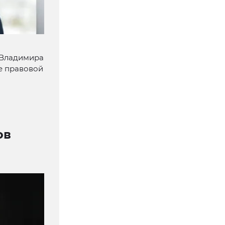
 Владимира
е правовой
ов