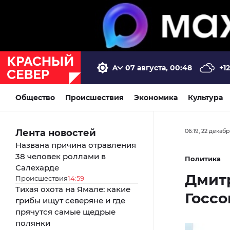
07 августа, 00:48
+12
Общество
Происшествия
Экономика
Культура
Лента новостей
06:19, 22 декаб
Названа причина отравления
38 человек роллами в
Политика
Салехарде
Дмитр
Происшествия
14:59
Тихая охота на Ямале: какие
Госсо
грибы ищут северяне и где
прячутся самые щедрые
полянки