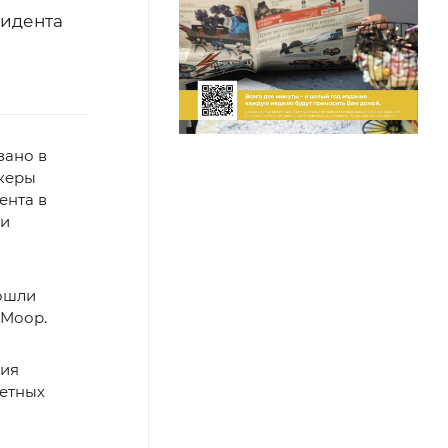
зидента
зано в
икеры
ента в
ли
вошли
 Моор.
ния
тетных