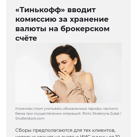
«Тинькофф» вводит
комиссию за хранение
валюты на брокерском
счёте
Клиентам стоит учитывать обновленные тарифы частного
банка при осуществлении операций. Фото: Ekateryna Zubal /
Shutterstock.com
Сборы предполагаются для тех клиентов,
которые хранят на счете и ИИС суммы от 10