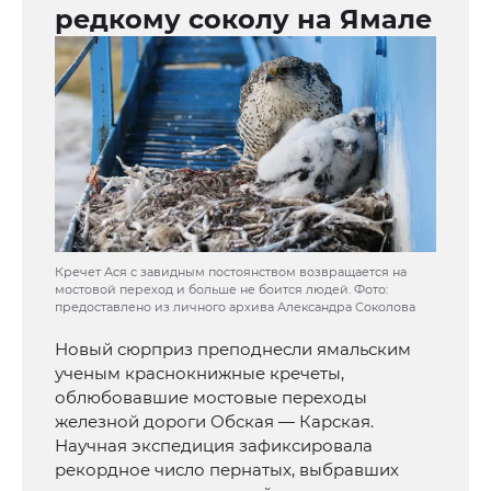
редкому соколу на Ямале
Кречет Ася с завидным постоянством возвращается на
мостовой переход и больше не боится людей. Фото:
предоставлено из личного архива Александра Соколова
Новый сюрприз преподнесли ямальским
ученым краснокнижные кречеты,
облюбовавшие мостовые переходы
железной дороги Обская — Карская.
Научная экспедиция зафиксировала
рекордное число пернатых, выбравших