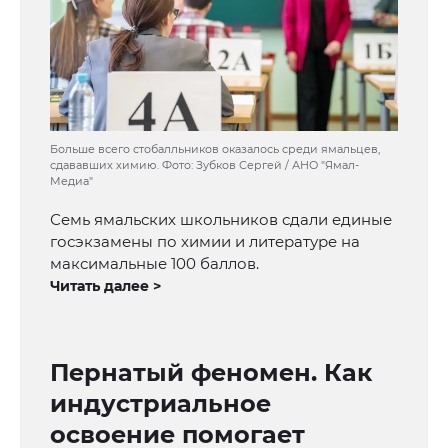
Больше всего стобалльников оказалось среди ямальцев,
сдававших химию. Фото: Зубков Сергей / АНО "Ямал-
Медиа"
Семь ямальских школьников сдали единые
госэкзамены по химии и литературе на
максимальные 100 баллов.
Читать далее >
Пернатый феномен. Как
индустриальное
освоение помогает