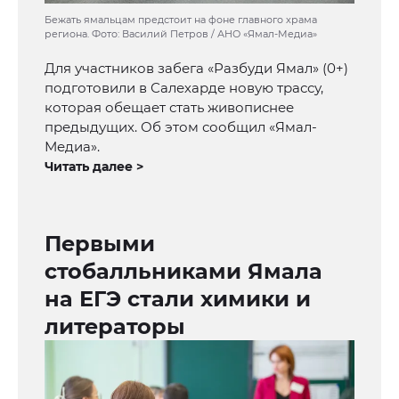
Бежать ямальцам предстоит на фоне главного храма
региона. Фото: Василий Петров / АНО «Ямал-Медиа»
Для участников забега «Разбуди Ямал» (0+)
подготовили в Салехарде новую трассу,
которая обещает стать живописнее
предыдущих. Об этом сообщил «Ямал-
Медиа».
Читать далее >
Первыми
стобалльниками Ямала
на ЕГЭ стали химики и
литераторы