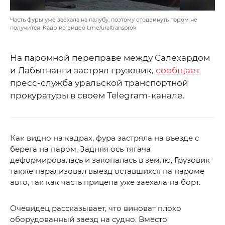
Часть фуры уже заехала на палубу, поэтому отодвинуть паром не
получится. Кадр из видео t.me/uraltransprok
На паромной переправе между Салехардом
и Лабытнанги застрял грузовик,
сообщает
пресс-служба уральской транспортной
прокуратуры в своем Telegram-канале.
Как видно на кадрах, фура застряла на въезде с
берега на паром. Задняя ось тягача
деформировалась и закопалась в землю. Грузовик
также парализовал выезд оставшихся на пароме
авто, так как часть прицепа уже заехала на борт.
Очевидец рассказывает, что виноват плохо
оборудованный заезд на судно. Вместо