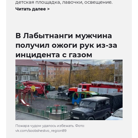
детская площадка, лавочки, освещение.
Читать далее >
В Лабытнанги мужчина
получил ожоги рук из-за
инцидента с газом
Пожара чудом удалось избежать. Фото:
vk.com/soobshestvo_region89