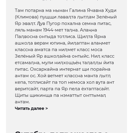
Там потарна ма нынан Галина Ячавна Худи
(Климова) пущщи лаваӆта ӆытӆам Зелёный
Яр эваӆт. Ӆув Пугор похална семна питас,
ляль манам 1944-мет таӆна. Алаӊна
Паӆвосна онтыда тотлиса. Щиӆта Ярна
ашкоӆа верам юпина, йиӆаптан алаӊмет
классна аматса па ниӆмет класс моса
Зелёный Яр ашкоӆайна онтыйс. Ниӆ класс
етсамаӆна, мули ниӆхощъёӊ таӆаӆӆы йита
питас. Охсаркайна интернат щи порайна
антам ос. Хой ветмет классна манта ӆытӆ
кепа, тотлисайт па топ немоса хол вута ант
веритсайт, парта па Яр пеӆа ёхтаптасайт.
Щиты щикинща па нэматтыт онттымаӆ
антам.
Читать далее >