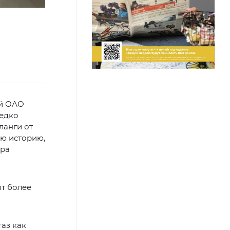
ий ОАО
редко
ланги от
ую историю,
ора
ят более
аз как