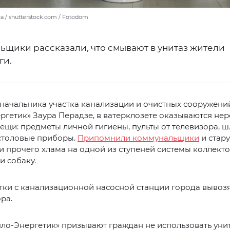
a / shutterstock.com / Fotodom
ьщики рассказали, что смывают в унитаз жители
ги.
 начальника участка канализации и очистных сооружен
ргетик» Заура Перадзе, в ватерклозете оказываются не
ещи: предметы личной гигиены, пульты от телевизора, ш
 столовые приборы.
Припомнили коммунальщики
и стар
и прочего хлама на одной из ступеней системы коллект
 собаку.
утки с канализационной насосной станции города вывоз
ра.
ло-Энергетик» призывают граждан не использовать унит