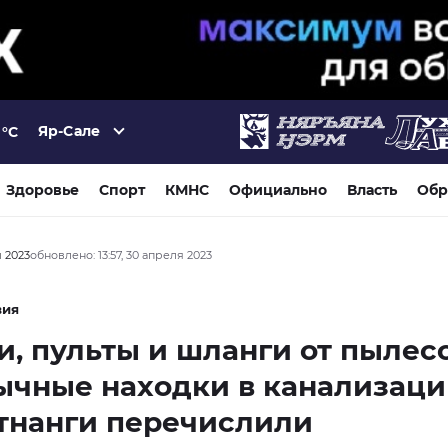
Яр-Сале
°C
Здоровье
Спорт
КМНС
Официально
Власть
Обр
я 2023
обновлено: 13:57, 30 апреля 2023
вия
, пульты и шланги от пылесо
ычные находки в канализац
тнанги перечислили