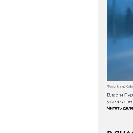
Фото: t.me/Kolo
Власти Пур
утихают ве
Читать дале