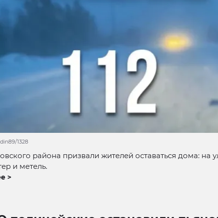
din89/1328
овского района призвали жителей оставаться дома: на у
тер и метель.
е >