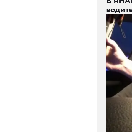
В ЯНА
водит