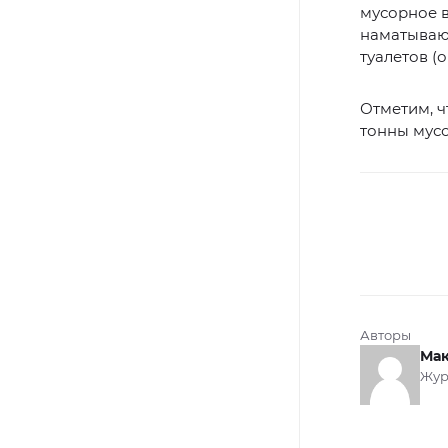
мусорное в
наматывают
туалетов (
Отметим, ч
тонны мусо
Авторы
Мак
Жур