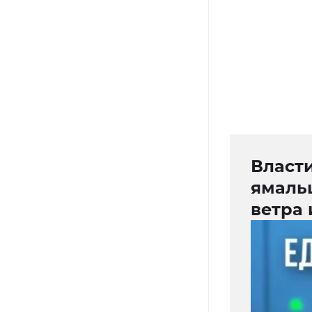
Власт
ямальц
ветра 