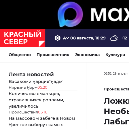
08 августа, 10:29
+12
Общество
Происшествия
Экономика
Культура
Лента новостей
05:52, 29 апрел
Вэсакоми ӈарциеˮӈадмʼ
Няръяна Ӈэрм
05:20
Происшест
Количество ямальцев,
Ложки
отравившихся роллами,
увеличилось
Необ
Происшествия
05:16
На массовом забеге в Новом
Лабы
Уренгое выберут самых