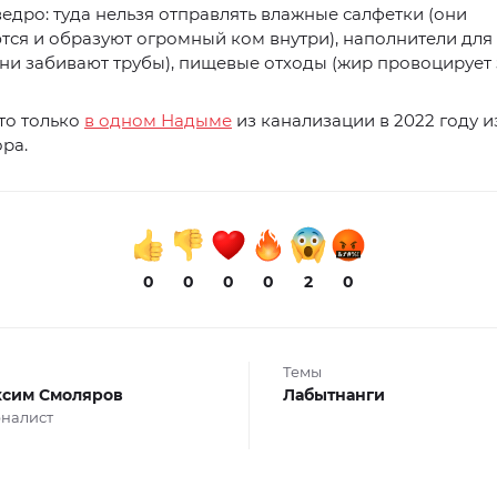
едро: туда нельзя отправлять влажные салфетки (они
ся и образуют огромный ком внутри), наполнители для
они забивают трубы), пищевые отходы (жир провоцирует 
то только
в одном Надыме
из канализации в 2022 году и
ра.
0
0
0
0
2
0
Темы
сим Смоляров
Лабытнанги
налист