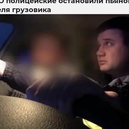
О полицейские остановили пьяно
еля грузовика