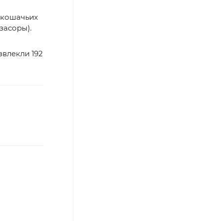
 кошачьих
засоры).
звлекли 192