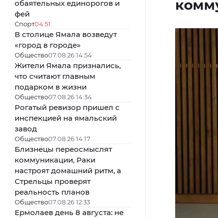
комм
обаятельных единорогов и
фей
Спорт
04:51
В столице Ямала возведут
«город в городе»
Общество
07.08.26 14:54
Жители Ямала признались,
что считают главным
подарком в жизни
Общество
07.08.26 14:34
Рогатый ревизор пришел с
инспекцией на ямальский
завод
Общество
07.08.26 14:17
Близнецы переосмыслят
коммуникации, Раки
настроят домашний ритм, а
Стрельцы проверят
реальность планов
Общество
07.08.26 12:33
Ермолаев день 8 августа: не