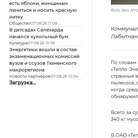
есть яблоки, женщинам
лениться и носить красную
Фото: New Afric
нитку
Общество
07.08.26 11:08
Коммунал
В детсадах Салехарда
Лабытнан
начался кукольный бум
Культура
07.08.26 10:56
Энергетики вошли в состав
экзаменационных комиссий
По словам
вузов и ссузов Тюменского
«Тепло-Эне
макрорегиона
странные в
Новости партнёров
07.08.26 10:54
Загрузка...
пылесоса,
когда сред
обнаружили
Всего за с
340 кг мусо
В ОАО «Теп