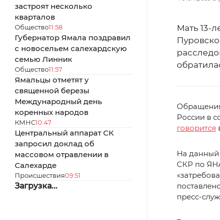
застроят несколько
кварталов
Общество
11:58
Мать 13-л
Губернатор Ямала поздравил
Пуровског
с новосельем салехардскую
расследо
семью Линник
обратила
Общество
11:57
Ямальцы отметят у
священной березы
Международный день
Обращения
коренных народов
России в с
КМНС
10:47
говорится
Центральный аппарат СК
запросил доклад об
На данный
массовом отравлении в
СКР по ЯНА
Салехарде
«затребова
Происшествия
09:51
Загрузка...
поставлено
пресс-служ