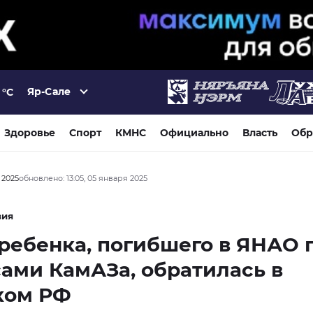
Яр-Сале
°C
Здоровье
Спорт
КМНС
Официально
Власть
Обр
 2025
обновлено: 13:05, 05 января 2025
вия
ребенка, погибшего в ЯНАО 
ами КамАЗа, обратилась в
ком РФ