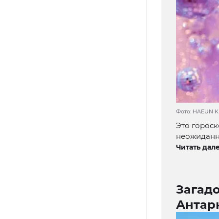
Фото: HAEUN KI
Это гороск
неожиданны
Читать дале
Загад
Антар