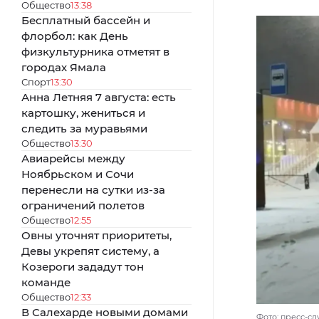
Общество
13:38
Бесплатный бассейн и
флорбол: как День
физкультурника отметят в
городах Ямала
Спорт
13:30
Анна Летняя 7 августа: есть
картошку, жениться и
следить за муравьями
Общество
13:30
Авиарейсы между
Ноябрьском и Сочи
перенесли на сутки из-за
ограничений полетов
Общество
12:55
Овны уточнят приоритеты,
Девы укрепят систему, а
Козероги зададут тон
команде
Общество
12:33
В Салехарде новыми домами
Фото: пресс-с