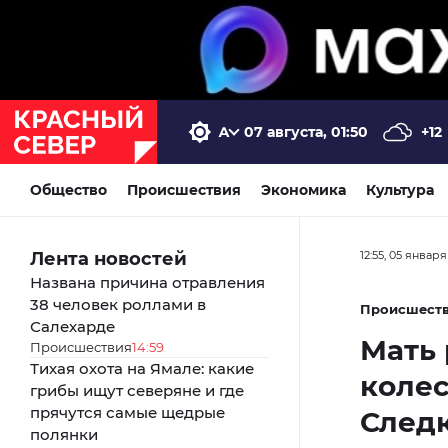
07 августа, 01:50
+12
Общество
Происшествия
Экономика
Культура
Лента новостей
12:55, 05 января
Названа причина отравления
38 человек роллами в
Происшест
Салехарде
Мать 
Происшествия
14:59
Тихая охота на Ямале: какие
колес
грибы ищут северяне и где
прячутся самые щедрые
След
полянки