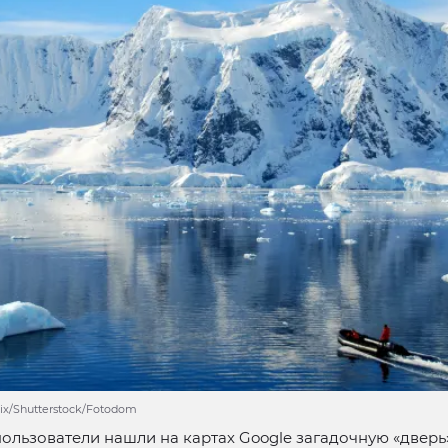
six/Shutterstock/Fotodom
ользователи нашли на картах Google загадочную «дверь