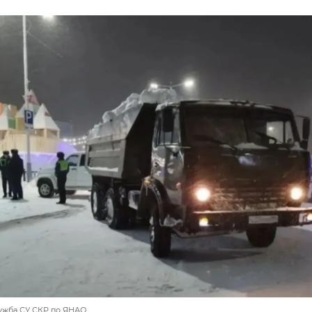
лужба СУ СКР по ЯНАО