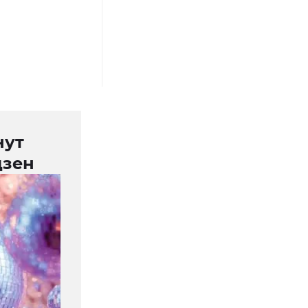
нут
дзен