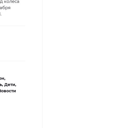
д колеса
кабря
.
он,
ь,
Дети,
Новости