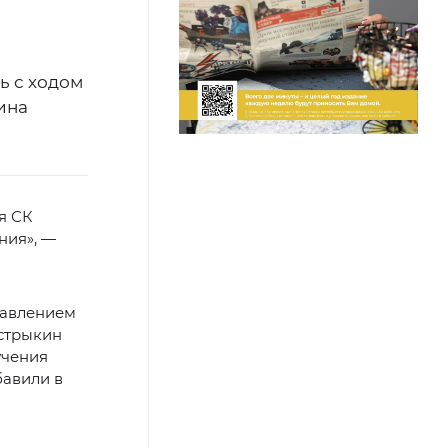
ь с ходом
ина
я СК
ния», —
равлением
астрыкин
учения
бавили в