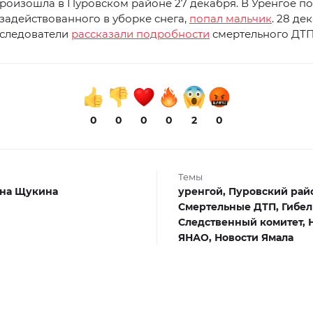
роизошла в Пуровском районе 27 декабря. В Уренгое по
 задействованного в уборке снега,
попал мальчик
. 28 де
 следователи
рассказали подробности
смертельного ДТП
0
0
0
0
2
0
Темы
на Щукина
уренгой,
Пуровский рай
Смертельные ДТП,
Гибел
Следственный комитет,
ЯНАО,
Новости Ямала