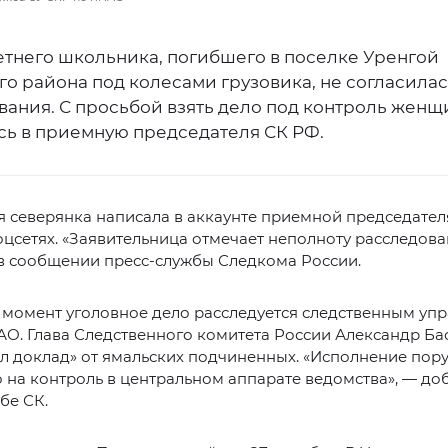
етнего школьника, погибшего в поселке Уренгой
о района под колесами грузовика, не согласилас
вания. С просьбой взять дело под контроль женщ
сь в приемную председателя СК РФ.
 северянка написала в аккаунте приемной председател
оцсетях. «Заявительница отмечает неполноту расследова
в сообщении пресс-службы Следкома России.
 момент уголовное дело расследуется следственным уп
О. Глава Следственного комитета России Александр Б
л доклад» от ямальских подчиненных. «Исполнение пор
 на контроль в центральном аппарате ведомства», — до
бе СК.