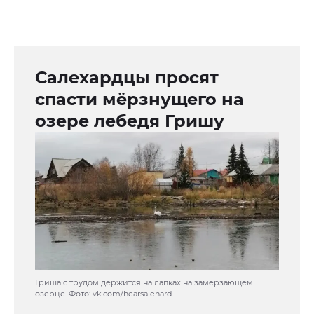
Салехардцы просят
спасти мёрзнущего на
озере лебедя Гришу
Гриша с трудом держится на лапках на замерзающем
озерце. Фото: vk.com/hearsalehard