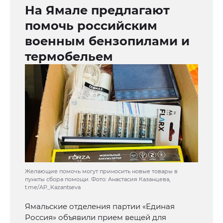
На Ямале предлагают
помочь российским
военным бензопилами и
термобельем
Желающие помочь могут приносить новые товары в
пункты сбора помощи. Фото: Анастасия Казанцева,
t.me/AP_Kazantseva
Ямальские отделения партии «Единая
Россия» объявили прием вещей для