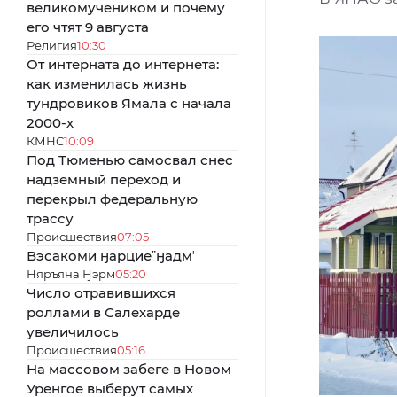
великомучеником и почему
его чтят 9 августа
Религия
10:30
От интерната до интернета:
как изменилась жизнь
тундровиков Ямала с начала
2000-х
КМНС
10:09
Под Тюменью самосвал снес
надземный переход и
перекрыл федеральную
трассу
Происшествия
07:05
Вэсакоми ӈарциеˮӈадмʼ
Няръяна Ӈэрм
05:20
Число отравившихся
роллами в Салехарде
увеличилось
Происшествия
05:16
На массовом забеге в Новом
Уренгое выберут самых