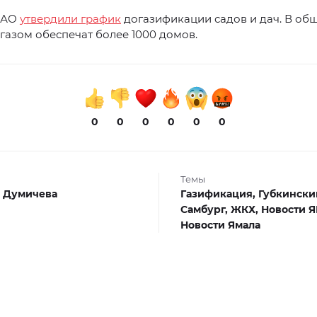
НАО
утвердили график
догазификации садов и дач. В об
газом обеспечат более 1000 домов.
0
0
0
0
0
0
Темы
 Думичева
Газификация,
Губкински
Самбург,
ЖКХ,
Новости 
Новости Ямала