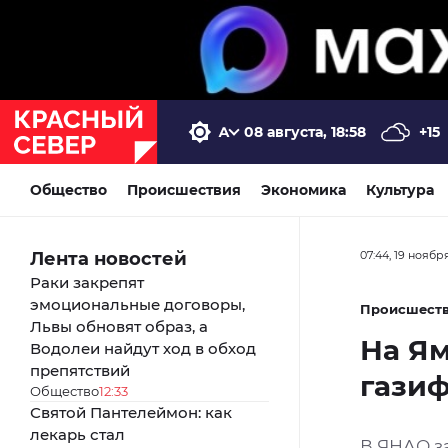
08 августа, 18:58
+15
Общество
Происшествия
Экономика
Культура
Лента новостей
07:44, 19 ноябр
Раки закрепят
эмоциональные договоры,
Происшест
Львы обновят образ, а
На Ям
Водолеи найдут ход в обход
препятствий
гази
Общество
12:33
Святой Пантелеймон: как
лекарь стал
В ЯНАО з