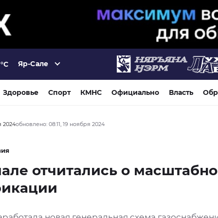
Яр-Сале
°C
Здоровье
Спорт
КМНС
Официально
Власть
Обр
я 2024
обновлено: 08:11, 19 ноября 2024
вия
але отчитались о масштабн
фикации
аработала новая генеральная схема газоснабжен