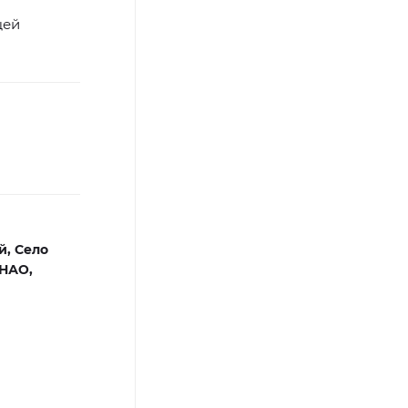
щей
й,
Село
ЯНАО,