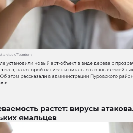
hutterstock/Fotodom
ле установили новый арт-объект в виде дерева с прозр
стекла, на которой написаны цитаты о главных семейны
 Об этом рассказали в администрации Пуровского район
е >
ваемость растет: вирусы атаков
ьких ямальцев