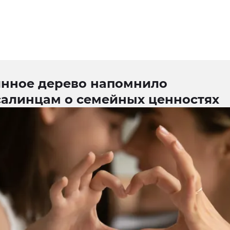
янное дерево напомнило
салинцам о семейных ценностях