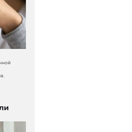
ачной
х
а.
али