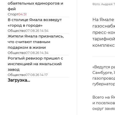
обаятельных единорогов и
Фото: Андрей 
фей
Спорт
04:51
На Ямале 
В столице Ямала возведут
«город в городе»
газоснабж
Общество
07.08.26 14:54
пресс-ко
Жители Ямала признались,
тарифной
что считают главным
комплекс
подарком в жизни
Общество
07.08.26 14:34
Рогатый ревизор пришел с
инспекцией на ямальский
«Ведутся р
завод
Самбурге, 
Общество
07.08.26 14:17
газопровод
Загрузка...
губернато
Всего на Я
и поселков
округ заня