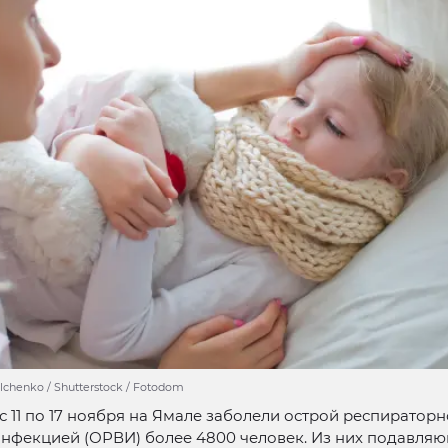
ilchenko / Shutterstock / Fotodom
с 11 по 17 ноября на Ямале заболели острой респиратор
инфекцией (ОРВИ) более 4800 человек. Из них подавля