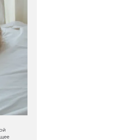
ной
ющее