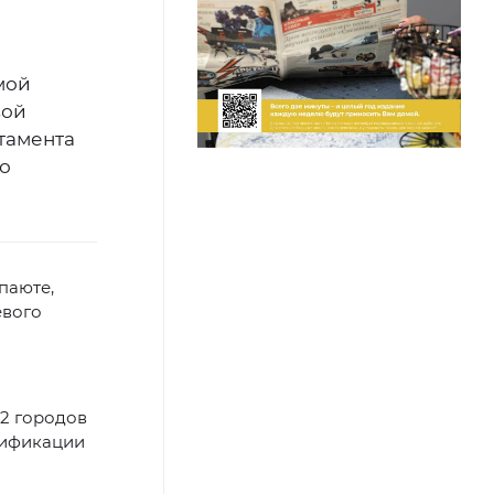
мой
вой
тамента
о
паюте,
евого
12 городов
азификации