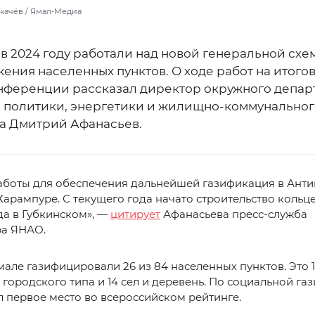
Ткачёв / Ямал-Медиа
в 2024 году работали над новой генеральной схе
ения населенных пунктов. О ходе работ на итого
нференции рассказал директор окружного депар
 политики, энергетики и жилищно-коммунальног
а Дмитрий Афанасьев.
аботы для обеспечения дальнейшей газификация в Анти
Харампуре. С текущего года начато строительство кольц
а в Губкинском», —
цитирует
Афанасьева пресс-служба
ра ЯНАО.
мале газифицировали 26 из 84 населенных пунктов. Это 
 городского типа и 14 сел и деревень. По социальной г
л первое место во всероссийском рейтинге.