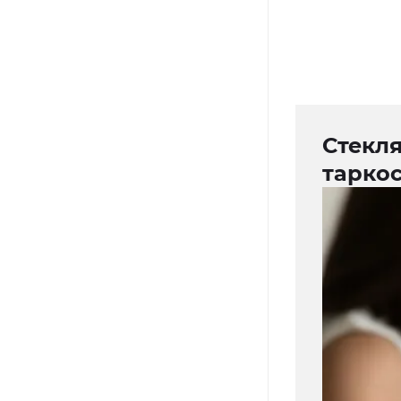
Стекл
тарко