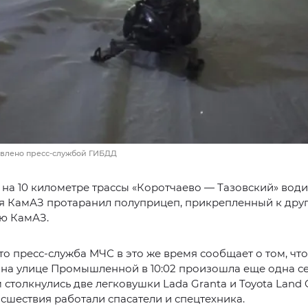
авлено пресс-службой ГИБДД
0 на 10 километре трассы «Коротчаево — Тазовский» води
я КамАЗ протаранил полуприцеп, прикрепленный к дру
ю КамАЗ.
то пресс-служба МЧС в это же время сообщает о том, что
 на улице Промышленной в 10:02 произошла еще одна с
м столкнулись две легковушки Lada Granta и Toyota Land C
сшествия работали спасатели и спецтехника.