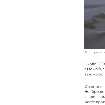
Фото: предост
Около 12:1
автомобил
автомобил
Отметим, ч
Ноябрьске
авария: та
месте прои