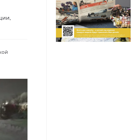
ции,
кой