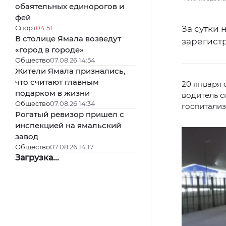
обаятельных единорогов и
фей
Спорт
04:51
За сутки 
В столице Ямала возведут
зарегистр
«город в городе»
Общество
07.08.26 14:54
Жители Ямала признались,
что считают главным
20 января 
подарком в жизни
водитель 
Общество
07.08.26 14:34
госпитализ
Рогатый ревизор пришел с
инспекцией на ямальский
завод
Общество
07.08.26 14:17
Загрузка...