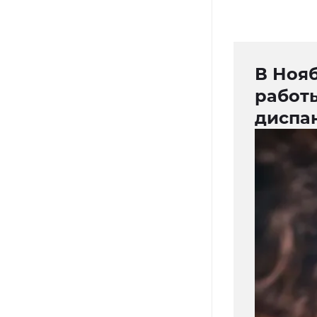
В Ноя
работы
диспа