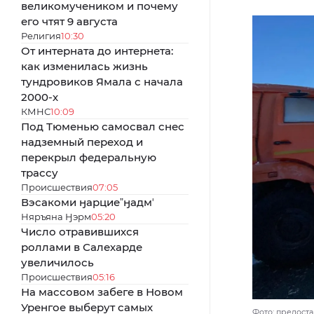
великомучеником и почему
его чтят 9 августа
Религия
10:30
От интерната до интернета:
как изменилась жизнь
тундровиков Ямала с начала
2000-х
КМНС
10:09
Под Тюменью самосвал снес
надземный переход и
перекрыл федеральную
трассу
Происшествия
07:05
Вэсакоми ӈарциеˮӈадмʼ
Няръяна Ӈэрм
05:20
Число отравившихся
роллами в Салехарде
увеличилось
Происшествия
05:16
На массовом забеге в Новом
Уренгое выберут самых
Фото: предост