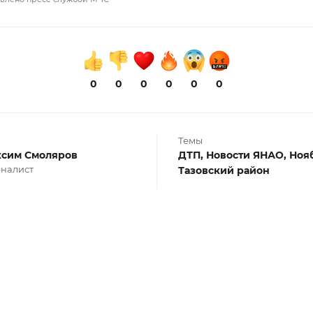
0
0
0
0
0
0
Темы
сим Смоляров
ДТП,
Новости ЯНАО,
Нояб
налист
Тазовский район