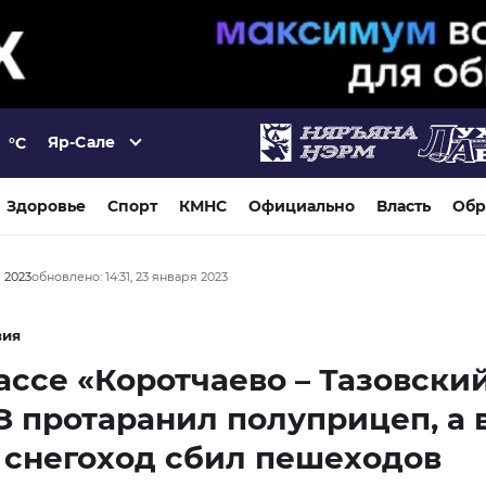
Яр-Сале
°C
Здоровье
Спорт
КМНС
Официально
Власть
Обр
я 2023
обновлено: 14:31, 23 января 2023
вия
ассе «Коротчаево – Тазовски
 протаранил полуприцеп, а 
 снегоход сбил пешеходов