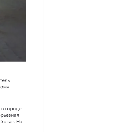
тель
гому
 в городе
ерьезная
ruiser. На