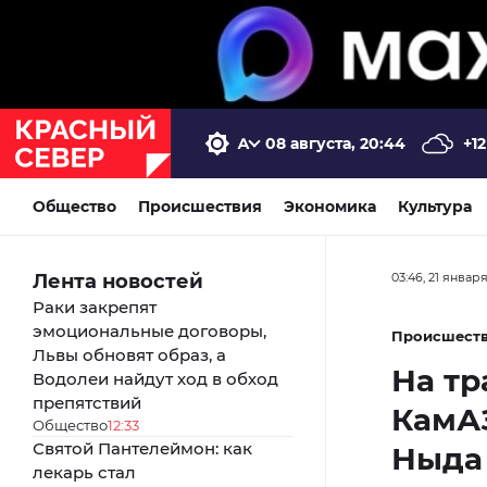
08 августа, 20:44
+12
Общество
Происшествия
Экономика
Культура
Лента новостей
03:46, 21 январ
Раки закрепят
эмоциональные договоры,
Происшест
Львы обновят образ, а
На тр
Водолеи найдут ход в обход
препятствий
КамАЗ
Общество
12:33
Святой Пантелеймон: как
Ныда
лекарь стал