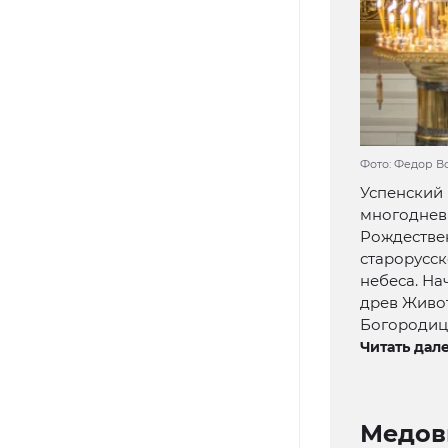
Фото: Федор В
Успенский 
многодневн
Рождествен
старорусск
небеса. На
древ Живо
Богородицы
Читать дале
Медовы