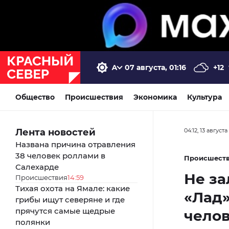
07 августа, 01:16
+12
Общество
Происшествия
Экономика
Культура
Лента новостей
04:12, 13 август
Названа причина отравления
38 человек роллами в
Происшест
Салехарде
Не за
Происшествия
14:59
Тихая охота на Ямале: какие
«Лад»
грибы ищут северяне и где
прячутся самые щедрые
чело
полянки