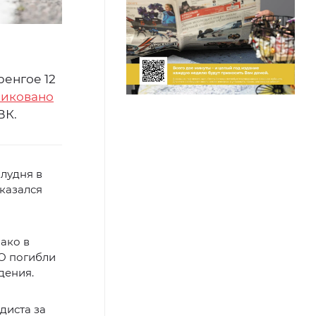
ренгое 12
ликовано
ВК.
лудня в
казался
ако в
АО погибли
дения.
диста за