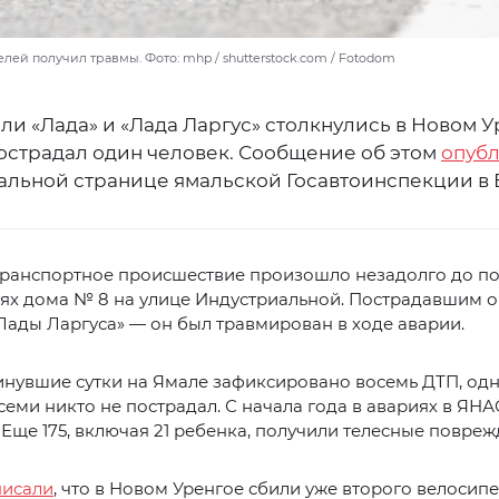
лей получил травмы. Фото: mhp / shutterstock.com / Fotodom
и «Лада» и «Лада Ларгус» столкнулись в Новом У
пострадал один человек. Сообщение об этом
опуб
альной странице ямальской Госавтоинспекции в 
ранспортное происшествие произошло незадолго до по
ях дома № 8 на улице Индустриальной. Пострадавшим о
Лады Ларгуса» — он был травмирован в ходе аварии.
инувшие сутки на Ямале зафиксировано восемь ДТП, одн
семи никто не пострадал. С начала года в авариях в ЯН
. Еще 175, включая 21 ребенка, получили телесные повреж
писали
, что в Новом Уренгое сбили уже второго велосипе