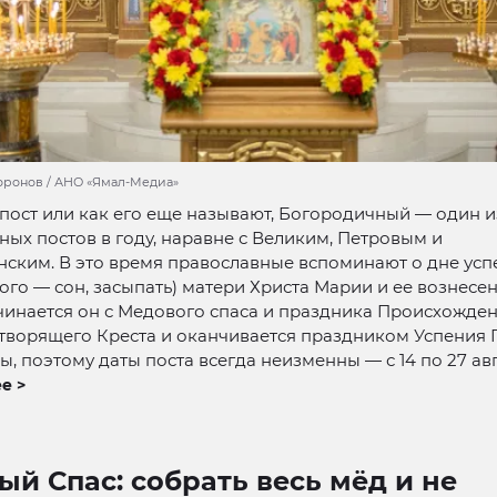
оронов / АНО «Ямал-Медиа»
пост или как его еще называют, Богородичный — один и
ых постов в году, наравне с Великим, Петровым и
ским. В это время православные вспоминают о дне успе
ого — сон, засыпать) матери Христа Марии и ее вознесе
чинается он с Медового спаса и праздника Происхожде
творящего Креста и оканчивается праздником Успения 
, поэтому даты поста всегда неизменны — с 14 по 27 авг
е >
й Спас: собрать весь мёд и не