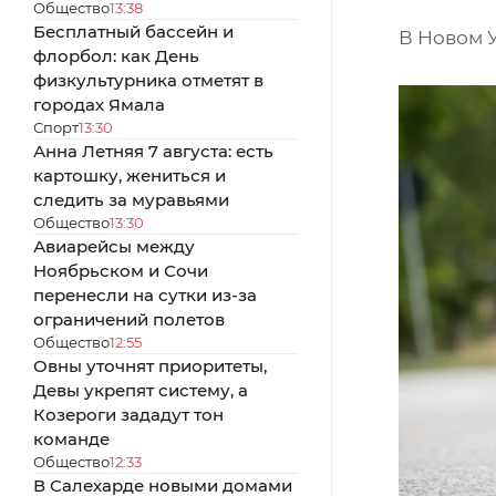
Общество
13:38
Бесплатный бассейн и
В Новом 
флорбол: как День
физкультурника отметят в
городах Ямала
Спорт
13:30
Анна Летняя 7 августа: есть
картошку, жениться и
следить за муравьями
Общество
13:30
Авиарейсы между
Ноябрьском и Сочи
перенесли на сутки из-за
ограничений полетов
Общество
12:55
Овны уточнят приоритеты,
Девы укрепят систему, а
Козероги зададут тон
команде
Общество
12:33
В Салехарде новыми домами