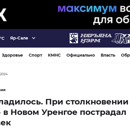
Яр-Сале
°C
Здоровье
Спорт
КМНС
Официально
Власть
Обр
а 2024
вия
ладилось. При столкновении
 в Новом Уренгое пострадал
век