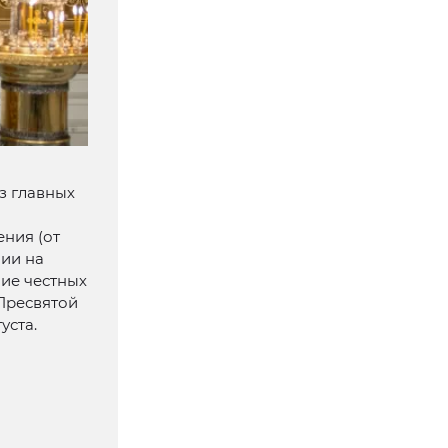
з главных
ния (от
нии на
ние честных
Пресвятой
уста.