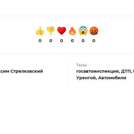
0
0
0
0
0
0
Темы
сим Стрелковский
госавтоинспекция,
ДТП,
Уренгой,
Автомобили