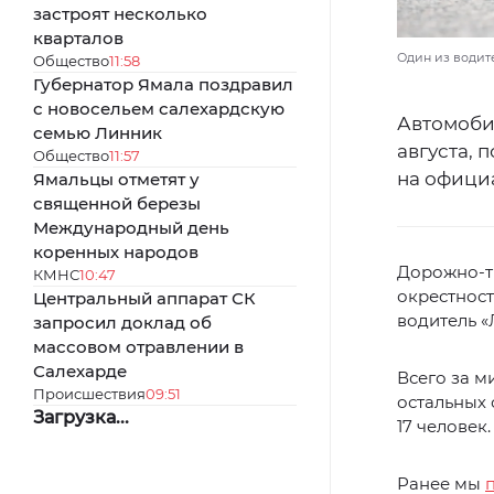
застроят несколько
кварталов
Один из водите
Общество
11:58
Губернатор Ямала поздравил
с новосельем салехардскую
Автомобил
семью Линник
августа, 
Общество
11:57
на офици
Ямальцы отметят у
священной березы
Международный день
коренных народов
Дорожно-т
КМНС
10:47
окрестност
Центральный аппарат СК
водитель «
запросил доклад об
массовом отравлении в
Салехарде
Всего за м
Происшествия
09:51
остальных 
Загрузка...
17 человек
Ранее мы