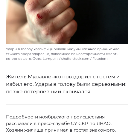
Удары в голову квалифицировали как умышленное причинение
тяжкого вреда здоровью, повлекшее по неосторожности смерть
потерпевшего. Фото: Lumppini / shutterstock.com / Fotodom
Житель Муравленко повздорил с гостем и
избил его. Удары в голову были серьезными:
позже потерпевший скончался.
Подробности ноябрьского происшествия
рассказали в пресс-службе СУ СКР по ЯНАО.
Хозяин жилища принимал в гостях знакомого.