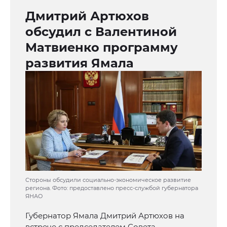
Дмитрий Артюхов
обсудил c Валентиной
Матвиенко программу
развития Ямала
Стороны обсудили социально-экономическое развитие
региона. Фото: предоставлено пресс-службой губернатора
ЯНАО
Губернатор Ямала Дмитрий Артюхов на
встрече с председателем Совета