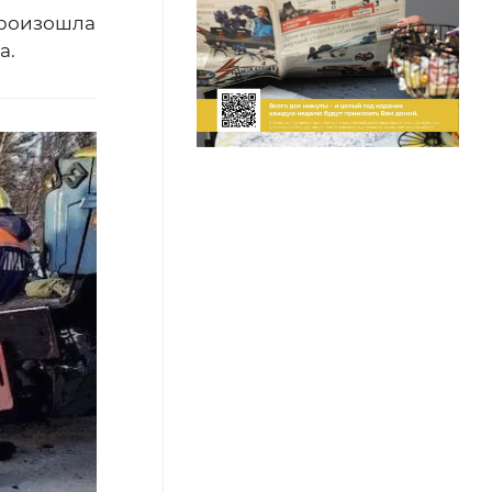
произошла
а.