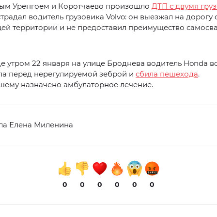
ым Уренгоем и Коротчаево произошло
ДТП с двумя гру
традал водитель грузовика Volvo: он выезжал на дорогу 
ей территории и не предоставил преимущество самосв
е утром 22 января на улице Броднева водитель Honda в
ла перед нерегулируемой зеброй и
сбила пешехода
.
шему назначено амбулаторное лечение.
ла Елена Миленина
0
0
0
0
0
0