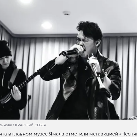
удинова / КРАСНЫЙ СЕВЕР
нта в главном музее Ямала отметили мегаакцией «Неспя