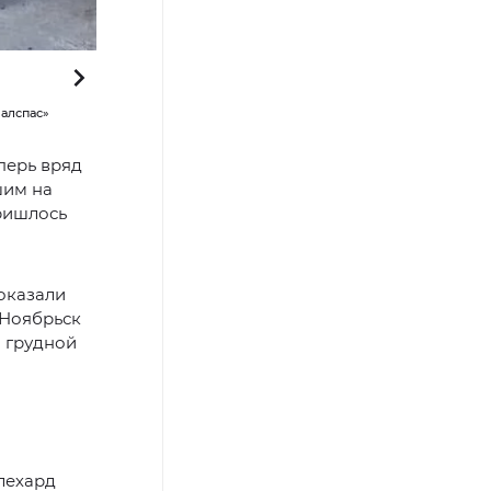
алспас»
Фото предоставлено службой спасения «Ноябрьский поис
перь вряд
шим на
ришлось
оказали
«Ноябрьск
ы грудной
лехард