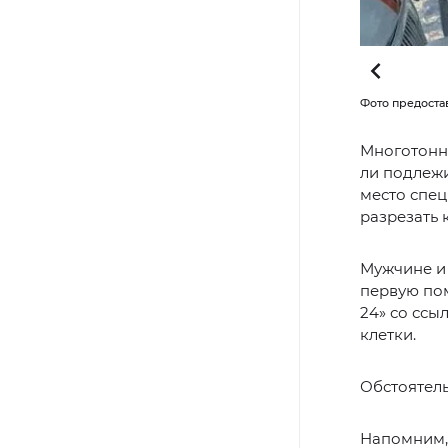
ский поисково-спасательный отряд ГКУ Ямалспас»
Фото предоста
Многотонны
ли подлеж
место спец
разрезать 
Мужчине и
первую пом
24» со ссы
клетки.
Обстоятель
Напомним, 