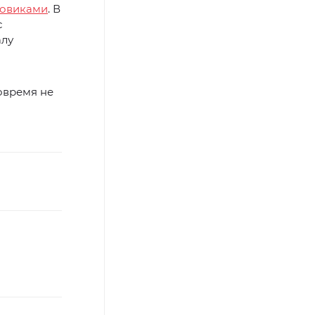
зовиками
. В
с
алу
овремя не