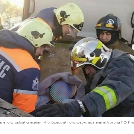
влено службой спасения «Ноябрьский поисково-спасательный отряд ГКУ Ям