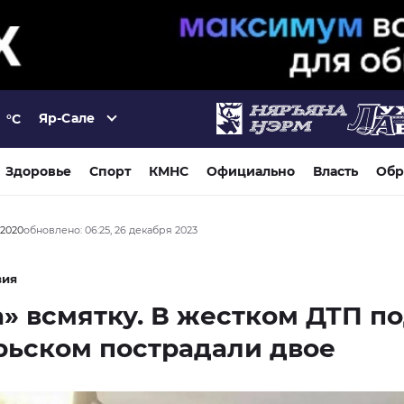
Яр-Сале
°C
Здоровье
Спорт
КМНС
Официально
Власть
Обр
 2020
обновлено: 06:25, 26 декабря 2023
вия
» всмятку. В жестком ДТП п
рьском пострадали двое