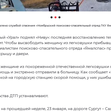
влено службой спасения «Ноябрьский поисково-спасательный отряд ГКУ Ям
й «Урал» подмял «Ниву»: последняя восстановлению те
ит. Чтобы высвободить женщину из легковушки прибыв
иалистам поисково-спасательного отряда «Ямалспас» п
крышу и двери.
 женщине из покореженной отечественной легковушки 
ощь и экстренно отправили в больницу. Как сообщает 
лкой на городскую станцию скорой помощи, у них ушиб
ства ДТП устанавливают.
на прошедшей неделе, 23 января, на дороге Сургут – Са