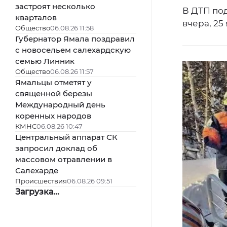
застроят несколько
В ДТП по
кварталов
вчера, 25
Общество
06.08.26 11:58
Губернатор Ямала поздравил
с новосельем салехардскую
семью Линник
Общество
06.08.26 11:57
Ямальцы отметят у
священной березы
Международный день
коренных народов
КМНС
06.08.26 10:47
Центральный аппарат СК
запросил доклад об
массовом отравлении в
Салехарде
Происшествия
06.08.26 09:51
Загрузка...