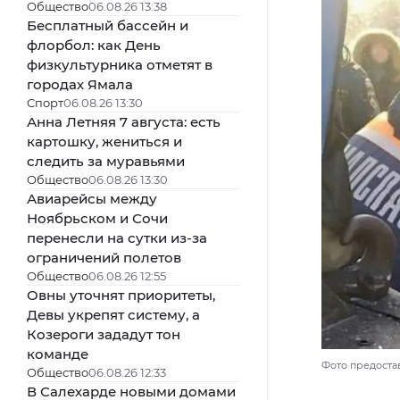
Общество
06.08.26 13:38
Бесплатный бассейн и
флорбол: как День
физкультурника отметят в
городах Ямала
Спорт
06.08.26 13:30
Анна Летняя 7 августа: есть
картошку, жениться и
следить за муравьями
Общество
06.08.26 13:30
Авиарейсы между
Ноябрьском и Сочи
перенесли на сутки из-за
ограничений полетов
Общество
06.08.26 12:55
Овны уточнят приоритеты,
Девы укрепят систему, а
Козероги зададут тон
команде
Фото предоста
Общество
06.08.26 12:33
В Салехарде новыми домами