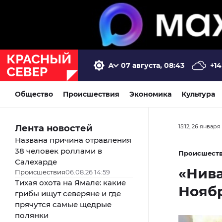
07 августа, 08:43
+14
Общество
Происшествия
Экономика
Культура
Лента новостей
15:12, 26 января
Названа причина отравления
38 человек роллами в
Происшест
Салехарде
«Нива
Происшествия
06.08.26 14:59
Тихая охота на Ямале: какие
Нояб
грибы ищут северяне и где
прячутся самые щедрые
полянки