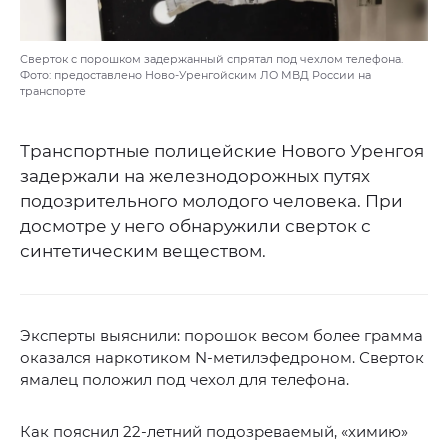
Сверток с порошком задержанный спрятал под чехлом телефона.
Фото: предоставлено Ново-Уренгойским ЛО МВД России на
транспорте
Транспортные полицейские Нового Уренгоя
задержали на железнодорожных путях
подозрительного молодого человека. При
досмотре у него обнаружили сверток с
синтетическим веществом.
Эксперты выяснили: порошок весом более грамма
оказался наркотиком N-метилэфедроном. Сверток
ямалец положил под чехол для телефона.
Как пояснил 22-летний подозреваемый, «химию»