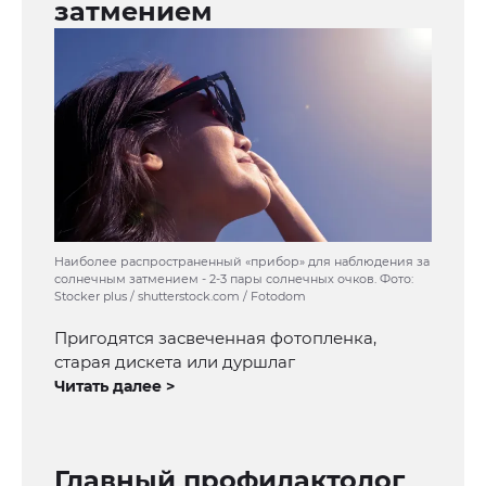
затмением
Наиболее распространенный «прибор» для наблюдения за
солнечным затмением - 2-3 пары солнечных очков. Фото:
Stocker plus / shutterstock.com / Fotodom
Пригодятся засвеченная фотопленка,
старая дискета или дуршлаг
Читать далее >
Главный профилактолог