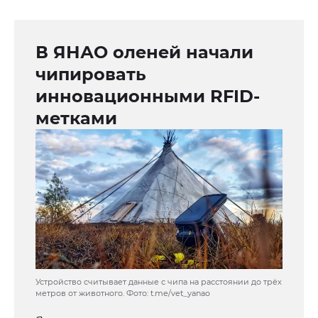
В ЯНАО оленей начали
чипировать
инновационными RFID-
метками
Устройство считывает данные с чипа на расстоянии до трёх
метров от животного. Фото: t.me/vet_yanao