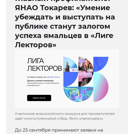
ЯНАО Токарев: «Умение
убеждать и выступать на
публике станут залогом
успеха ямальцев в «Лиге
Лекторов»
Участников всероссийского конкурса для просветителей
ждет многоступенчатый отбор. Фото: znanierussia.ru
До 25 сентября принимают заявки на