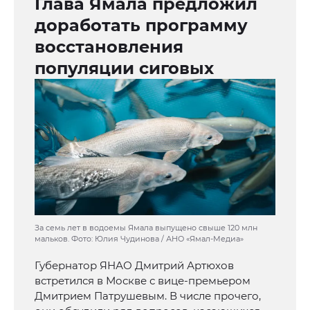
Глава Ямала предложил
доработать программу
восстановления
популяции сиговых
За семь лет в водоемы Ямала выпущено свыше 120 млн
мальков. Фото: Юлия Чудинова / АНО «Ямал-Медиа»
Губернатор ЯНАО Дмитрий Артюхов
встретился в Москве с вице-премьером
Дмитрием Патрушевым. В числе прочего,