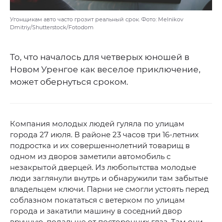
Угонщикам авто часто грозит реальный срок. Фото: Melnikov
Dmitriy/Shutterstock/Fotodom
То, что началось для четверых юношей в
Новом Уренгое как веселое приключение,
может обернуться сроком.
Компания молодых людей гуляла по улицам
города 27 июля. В районе 23 часов три 16-летних
подростка и их совершеннолетний товарищ в
одном из дворов заметили автомобиль с
незакрытой дверцей. Из любопытства молодые
люди заглянули внутрь и обнаружили там забытые
владельцем ключи. Парни не смогли устоять перед
соблазном покататься с ветерком по улицам
города и закатили машину в соседний двор
вручную, подальше от посторонних глаз. Там они