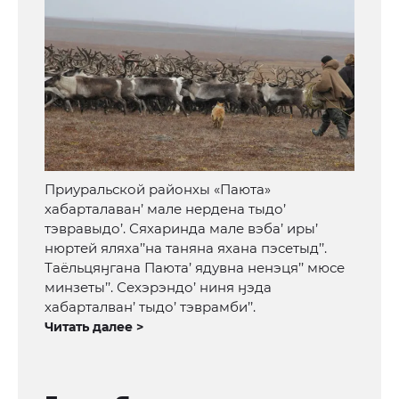
Приуральской районхы «Паюта»
хабарталаван’ мале нердена тыдо’
тэвравыдо’. Сяхаринда мале вэба’ иры’
нюртей яляха’’на таняна яхана пэсетыд’’.
Таёльцяӈгана Паюта’ ядувна ненэця’’ мюсе
минзеты’’. Сехэрэндо’ ниня ӈэда
хабарталван’ тыдо’ тэврамби’’.
Читать далее >