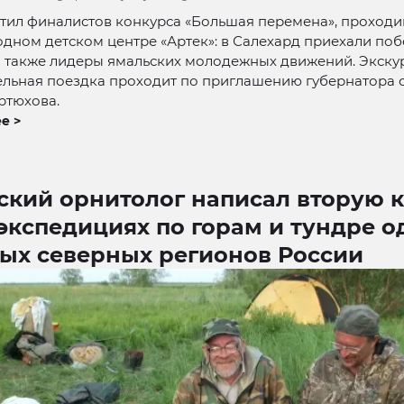
етил финалистов конкурса «Большая перемена», проход
ном детском центре «Артек»: в Салехард приехали поб
а также лидеры ямальских молодежных движений. Экску
ельная поездка проходит по приглашению губернатора 
ртюхова.
е >
ский орнитолог написал вторую к
экспедициях по горам и тундре о
мых северных регионов России