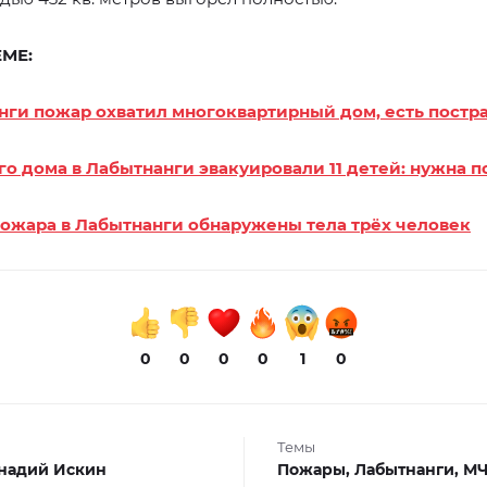
ЕМЕ:
нги пожар охватил многоквартирный дом, есть пост
го дома в Лабытнанги эвакуировали 11 детей: нужна 
пожара в Лабытнанги обнаружены тела трёх человек
0
0
0
0
1
0
Темы
надий Искин
Пожары,
Лабытнанги,
МЧ