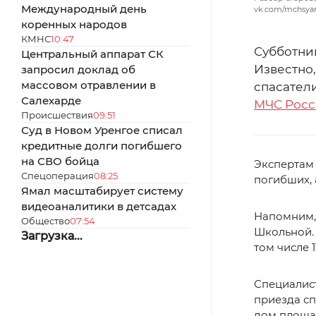
Международный день
vk.com/mchsya
коренных народов
КМНС
10:47
Субботни
Центральный аппарат СК
Известно,
запросил доклад об
массовом отравлении в
спасател
Салехарде
МЧС Росс
Происшествия
09:51
Суд в Новом Уренгое списал
кредитные долги погибшего
на СВО бойца
Экспертам 
Спецоперация
08:25
погибших, 
Ямал масштабирует систему
видеоаналитики в детсадах
Напомним, 
Общество
07:54
Школьной. 
Загрузка...
том числе 
Специалист
приезда сп
дом площад