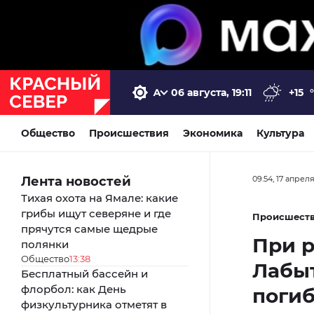
06 августа, 19:11
+15
Общество
Происшествия
Экономика
Культура
Лента новостей
09:54, 17 апрел
Тихая охота на Ямале: какие
грибы ищут северяне и где
Происшест
прячутся самые щедрые
При р
полянки
Общество
13:38
Лабыт
Бесплатный бассейн и
флорбол: как День
поги
физкультурника отметят в