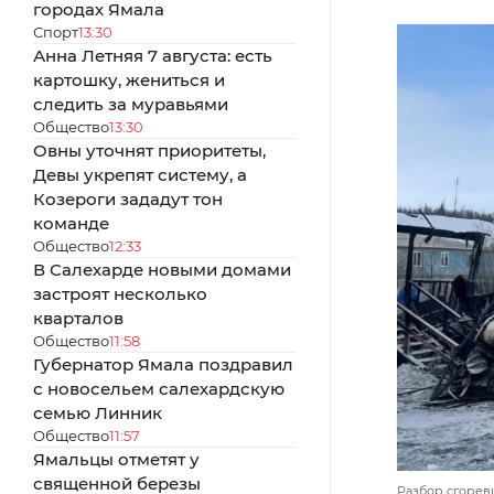
городах Ямала
Спорт
13:30
Анна Летняя 7 августа: есть
картошку, жениться и
следить за муравьями
Общество
13:30
Овны уточнят приоритеты,
Девы укрепят систему, а
Козероги зададут тон
команде
Общество
12:33
В Салехарде новыми домами
застроят несколько
кварталов
Общество
11:58
Губернатор Ямала поздравил
с новосельем салехардскую
семью Линник
Общество
11:57
Ямальцы отметят у
священной березы
Разбор сгоревш