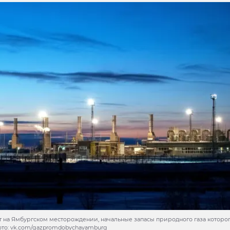
 на Ямбургском месторождении, начальные запасы природного газа которого
ото: vk.com/gazpromdobychayamburg