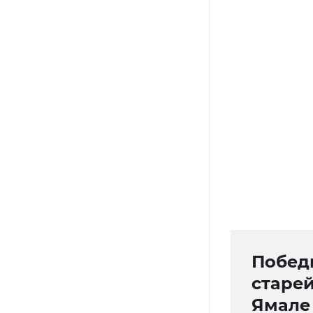
Побед
старе
Ямале