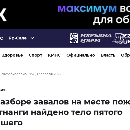
Яр-Сале
°C
Здоровье
Спорт
КМНС
Официально
Власть
Обр
я 2023
обновлено: 17:28, 17 апреля 2023
вия
азборе завалов на месте пож
нанги найдено тело пятого
бшего