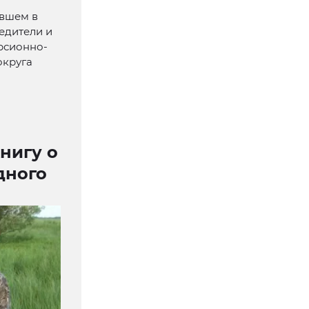
ившем в
едители и
рсионно-
округа
нигу о
дного