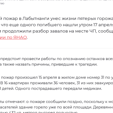
nao
й пожар в Лабытнанги унес жизни пятерых горожа
 что еще одного погибшего нашли утром 17 апреля
и продолжили разбор завалов на месте ЧП, сообщ
ии по ЯНАО
.
предстоит провести работы по опознанию останков все
а также назвать причины, приведшие к трагедии.
пожар произошел 15 апреля в жилом доме номер 31 по 
В 16 квартирах проживали 36 человек, 31 из них эвакуир
11 детей. Одного пострадавшего передали медикам.
ы отмечают: о пожаре сообщили поздно, поскольку к м
асателей здание горело уже по всей площади. Деревян
ью 432 кв. метров выгорел полностью.