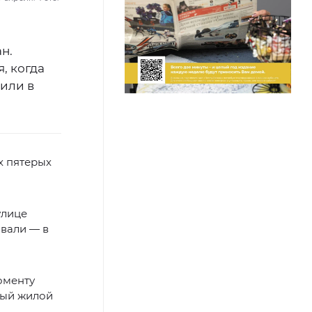
н.
, когда
или в
х пятерых
улице
овали — в
оменту
ный жилой