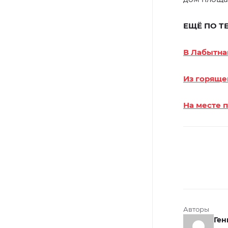
ЕЩЁ ПО Т
В Лабытна
Из горяще
На месте 
Авторы
Ген