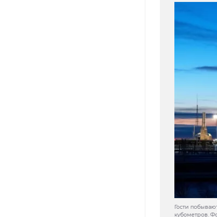
Гости побывают
кубометров. Ф