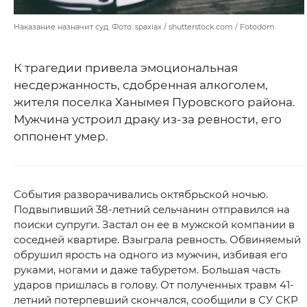
Наказание назначит суд. Фото: spaxiax / shutterstock.com / Fotodom
К трагедии привела эмоциональная
несдержанность, сдобренная алкоголем,
жителя поселка Ханымея Пуровского района.
Мужчина устроил драку из-за ревности, его
оппонент умер.
События разворачивались октябрьской ночью.
Подвыпивший 38-летний сельчанин отправился на
поиски супруги. Застал он ее в мужской компании в
соседней квартире. Взыграла ревность. Обвиняемый
обрушил ярость на одного из мужчин, избивая его
руками, ногами и даже табуретом. Большая часть
ударов пришлась в голову. От полученных травм 41-
летний потерпевший скончался, сообщили в СУ СКР