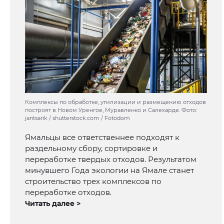
Комплексы по обработке, утилизации и размещению отходов
построят в Новом Уренгое, Муравленко и Салехарде. Фото:
jantsarik / shutterstock.com / Fotodom
Ямальцы все ответственнее подходят к
раздельному сбору, сортировке и
переработке твердых отходов. Результатом
минувшего Года экологии на Ямале станет
строительство трех комплексов по
переработке отходов.
Читать далее >