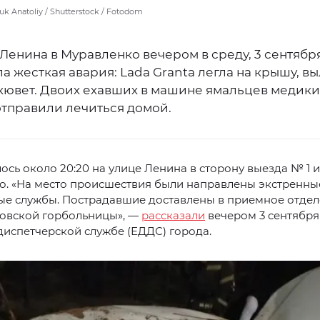
k Anatoliy / Shutterstock / Fotodom
Ленина в Муравленко вечером в среду, 3 сентября
 жесткая авария: Lada Granta легла на крышу, вы
 кювет. Двоих ехавших в машине ямальцев медики
отправили лечиться домой.
ось около 20:20 на улице Ленина в сторону выезда № 1 и
о. «На место происшествия были направлены экстренны
ые службы. Пострадавшие доставлены в приемное отде
овской горбольницы», —
рассказали
вечером 3 сентября
испетчерской службе (ЕДДС) города.