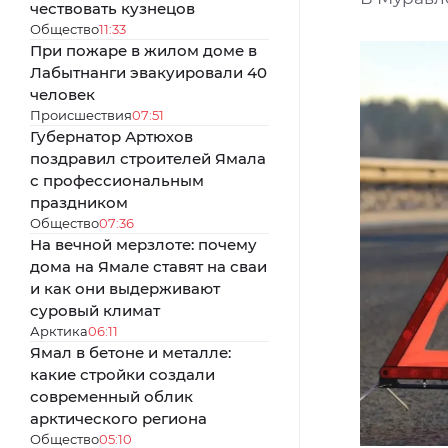
чествовать кузнецов
Общество
11:33
При пожаре в жилом доме в
Лабытнанги эвакуировали 40
человек
Происшествия
07:51
Губернатор Артюхов
поздравил строителей Ямала
с профессиональным
праздником
Общество
07:36
На вечной мерзлоте: почему
дома на Ямале ставят на сваи
и как они выдерживают
суровый климат
Арктика
06:11
Ямал в бетоне и металле:
какие стройки создали
современный облик
арктического региона
Общество
05:10