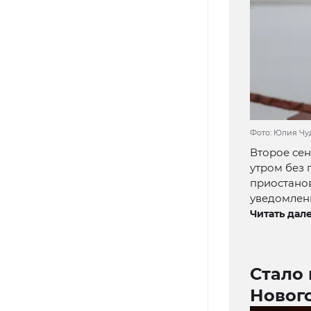
Фото: Юлия Чу
Второе сен
утром без
приостанов
уведомлен
Читать дале
Стало 
Новог