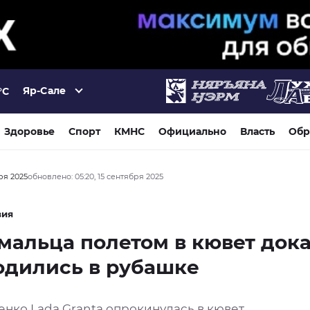
Яр-Сале
°C
Здоровье
Спорт
КМНС
Официально
Власть
Обр
бря 2025
обновлено: 05:20, 15 сентября 2025
вия
мальца полетом в кювет дока
одились в рубашке
енко Lada Granta опрокинулась в кювет