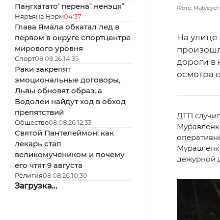
Паӈгхататоʼ перенаˮ ненэцяˮ
Фото: Matveychu
Няръяна Ӈэрм
04:37
Глава Ямала обкатал лед в
На улице 
первом в округе спортцентре
мирового уровня
произошла
Спорт
08.08.26 14:35
дороги в
Раки закрепят
осмотра 
эмоциональные договоры,
Львы обновят образ, а
Водолеи найдут ход в обход
препятствий
ДТП случил
Общество
08.08.26 12:33
Муравленк
Святой Пантелеймон: как
оперативн
лекарь стал
Муравленк
великомучеником и почему
дежурной д
его чтят 9 августа
Религия
08.08.26 10:30
Загрузка...