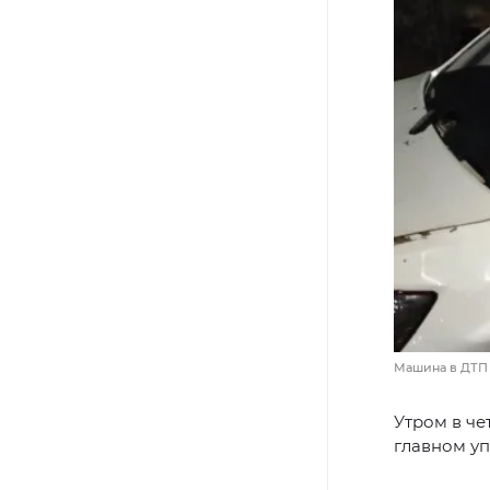
Машина в ДТП 
Утром в че
главном уп