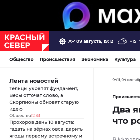
09 августа, 19:12
+15
Общество
Происшествия
Экономика
Культура
Лента новостей
04:11, 04 сентя
Тельцы укрепят фундамент,
Весы отточат слово, а
Происшест
Скорпионы обновят старую
Два я
идею
Общество
12:33
что р
Прохоров день 10 августа:
гадать на зёрнах овса, дарить
ягоды первому встречному и
В Муравл