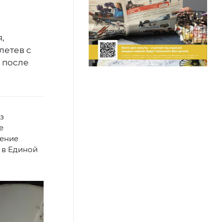
,
летев с
 после
з
е
ление
 в Единой