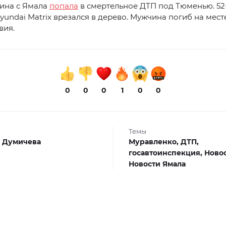
ина с Ямала
попала
в смертельное ДТП под Тюменью. 52
yundai Matrix врезался в дерево. Мужчина погиб на мест
вия.
0
0
0
1
0
0
Темы
 Думичева
Муравленко,
ДТП,
госавтоинспекция,
Ново
Новости Ямала