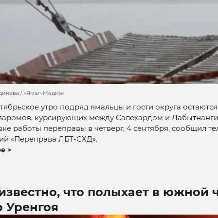
динова / «Ямал-Медиа»
тябрьское утро подряд ямальцы и гости округа остаютс
 паромов, курсирующих между Салехардом и Лабытнанги
ке работы переправы в четверг, 4 сентября, сообщил те
ий «Переправа ЛБТ-СХД».
е >
известно, что полыхает в южной 
о Уренгоя