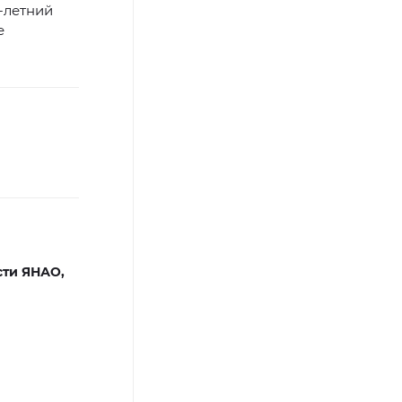
-летний
е
сти ЯНАО,