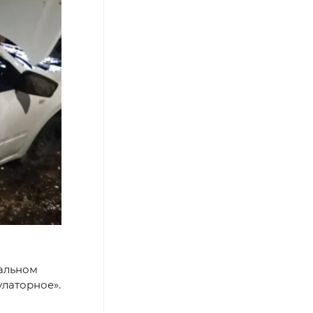
альном
улаторное».