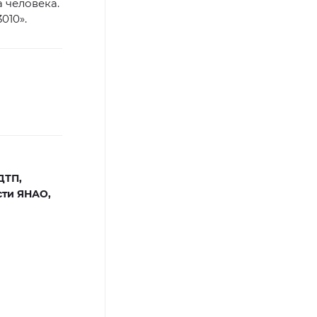
 человека.
010».
ДТП,
сти ЯНАО,