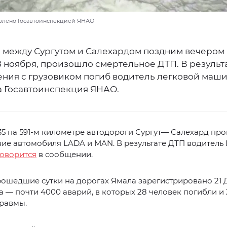
влено Госавтоинспекцией ЯНАО
е между Сургутом и Салехардом поздним вечером 
8 ноября, произошло смертельное ДТП. В результ
ения с грузовиком погиб водитель легковой маши
 Госавтоинспекция ЯНАО.
35 на 591-м километре автодороги Сургут— Салехард пр
ие автомобиля LADA и MAN. В результате ДТП водитель
говорится
в сообщении.
рошедшие сутки на дорогах Ямала зарегистрировано 21 
а — почти 4000 аварий, в которых 28 человек погибли и
травмы.