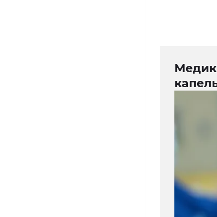
Медик
капел