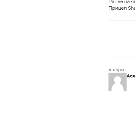
Ранее на я
Прицеп Sha
Авторы
Ася