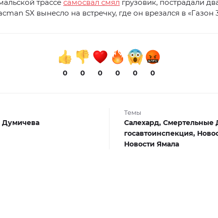
мальской трассе
самосвал смял
грузовик, пострадали два
cman SX вынесло на встречку, где он врезался в «Газон 3
0
0
0
0
0
0
Темы
 Думичева
Салехард,
Смертельные 
госавтоинспекция,
Ново
Новости Ямала