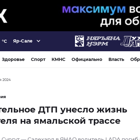
Яр-Сале
°C
Здоровье
Спорт
КМНС
Официально
Власть
Обр
я 2024
вия
тельное ДТП унесло жизнь
еля на ямальской трассе
 Сургут — Салехард в ЯНАО водитель LADA погиб 