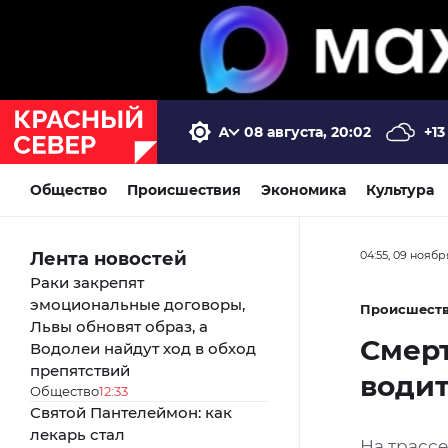
08 августа, 20:02
+13
Общество
Происшествия
Экономика
Культура
Лента новостей
04:55, 09 ноябр
Раки закрепят
эмоциональные договоры,
Происшест
Львы обновят образ, а
Смер
Водолеи найдут ход в обход
препятствий
водит
Общество
12:33
Святой Пантелеймон: как
лекарь стал
На трассе