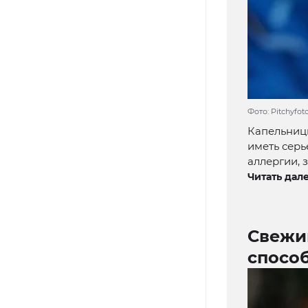
Фото: Pitchyfo
Капельниц
иметь серь
аллергии, 
Читать дале
Свежий
спосо