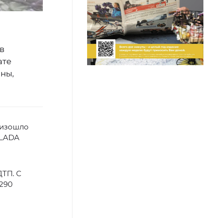
в
ате
ны,
оизошло
 LADA
ДТП. С
 290