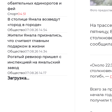
обаятельных единорогов и
фей
Фото предоста
Спорт
04:51
В столице Ямала возведут
«город в городе»
На трасс
Общество
07.08.26 14:54
пятницу, 
Жители Ямала признались,
столкнов
что считают главным
сообщила
подарком в жизни
Общество
07.08.26 14:34
Рогатый ревизор пришел с
инспекцией на ямальский
«Около 22:
завод
столкновен
Общество
07.08.26 14:17
погиб», —
Загрузка...
Всего за п
начала год
получили 