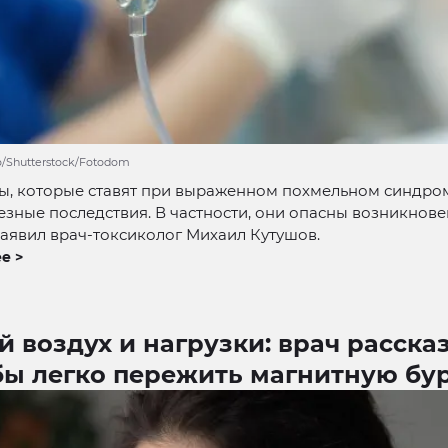
to/Shutterstock/Fotodom
ы, которые ставят при выраженном похмельном синдром
езные последствия. В частности, они опасны возникнов
заявил врач-токсиколог Михаил Кутушов.
е >
 воздух и нагрузки: врач расска
бы легко пережить магнитную бу