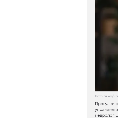
Фото: fizkes/S
Прогулки н
упражнений
невролог Е