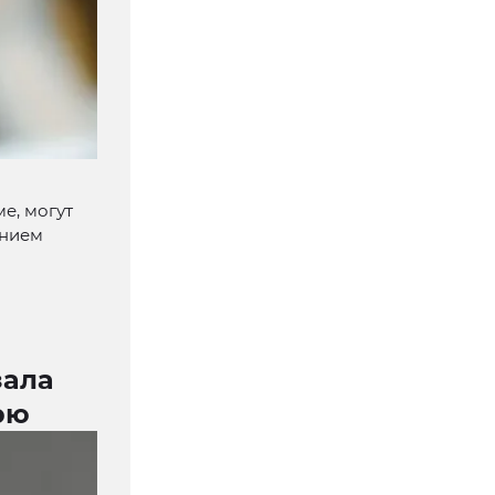
е, могут
ением
зала
рю