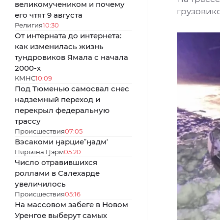
великомучеником и почему
грузовик
его чтят 9 августа
Религия
10:30
От интерната до интернета:
как изменилась жизнь
тундровиков Ямала с начала
2000-х
КМНС
10:09
Под Тюменью самосвал снес
надземный переход и
перекрыл федеральную
трассу
Происшествия
07:05
Вэсакоми ӈарциеˮӈадмʼ
Няръяна Ӈэрм
05:20
Число отравившихся
роллами в Салехарде
увеличилось
Происшествия
05:16
На массовом забеге в Новом
Уренгое выберут самых