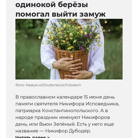
одинокой берёзы
помогал выйти замуж
Фото: Nastya.ivs/Shutterstock/Fotodom
В православном календаре 15 июня день
памяти святителя Никифора Исповедника,
патриарха Константинопольского. А в
народе праздник именуют Никифоров
день, или Вьюн Зелёный. Есть у него еще
название — Никифор Дубодёр.
Читать далее >