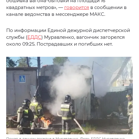
обшивка вагона-бытовки на площади 16
квадратных метров», —
говорится
в сообщении в
канале ведомства в мессенджере МАКС.
По информации Единой дежурной диспетчерской
службы (
ЕДДС
) Муравленко, вагончик загорелся
около 09:25. Пострадавших и погибших нет.
Пожар в дачном поселке в Муравленко. Фото: ЕДДС Муравленко