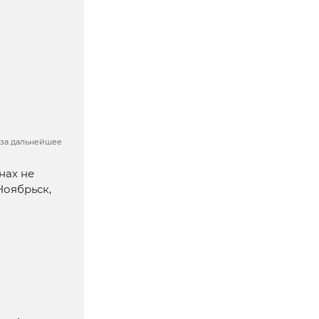
 за дальнейшее
нах не
Ноябрьск,