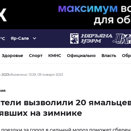
Яр-Сале
°C
Здоровье
Спорт
КМНС
Официально
Власть
Обр
я 2023
обновлено: 13:29, 09 января 2023
вия
тели вызволили 20 ямальцев
явших на зимнике