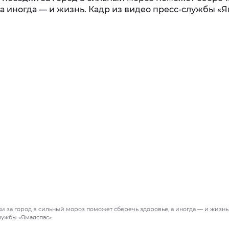
ки за город в сильный мороз поможет сберечь здоровье, а иногда — и жизнь
лужбы «Ямалспас»