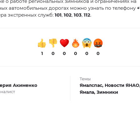
е о работе региональных зимников и ограничениях на
ных автомобильных дорогах можно узнать по телефону
+
ера экстренных служб:
101
,
102
,
103
,
112
.
1
0
0
0
0
0
Темы
ерия Акименко
Ямалспас,
Новости ЯНАО
налист
Ямала,
Зимники