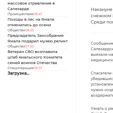
массовое отравление в
Салехарде
Накануне 
Происшествия
08:47
снежном 
Походы в лес на Ямале
Среди поп
отменились до осени
Общество
08:25
Председатель Заксобрания
Ямала подарил музею реликт
Сообщение 
Общество
07:20
Салехардск
Ветеран СВО возглавила
выехали на
штаб ямальского Комитета
медицинск
семей воинов Отечества
Спецоперация
06:57
Спасатели 
Загрузка...
убедившись
установлен
нужно созд
воздержать
Узнать о 