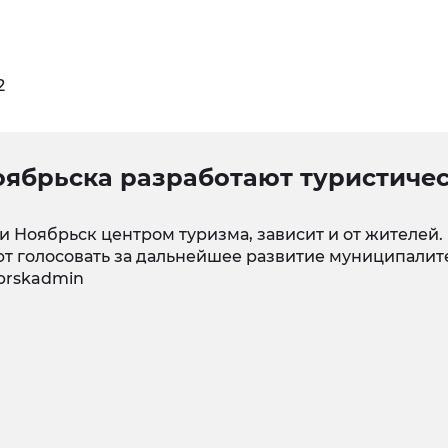
2
оябрьска разработают туристиче