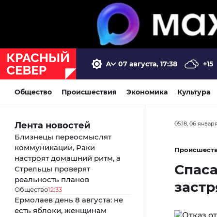
07 августа, 17:38
+15
Общество
Происшествия
Экономика
Культура
Лента новостей
05:18, 06 январ
Близнецы переосмыслят
коммуникации, Раки
Происшест
настроят домашний ритм, а
Спаса
Стрельцы проверят
реальность планов
застр
Общество
12:33
Ермолаев день 8 августа: не
есть яблоки, женщинам