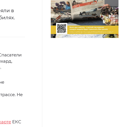
ряли в
билях.
Спасатели
хард,
.
не
трассе. Не
карте
ЕКС