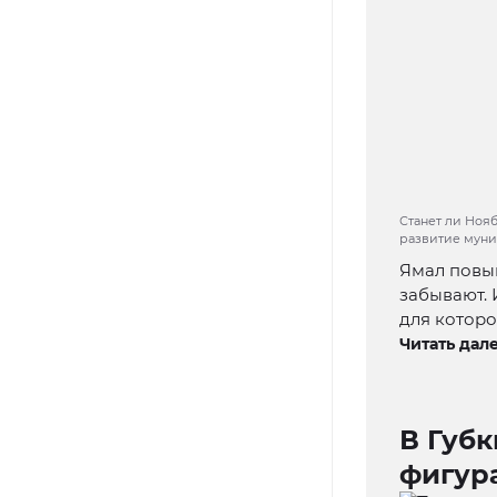
Станет ли Нояб
развитие муниц
Ямал повыш
забывают. 
для которо
Читать дале
В Губ
фигур