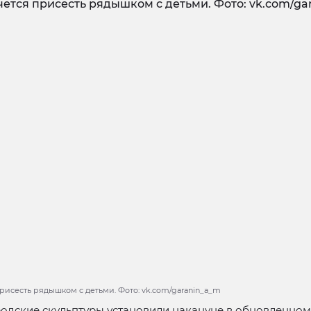
присесть рядышком с детьми. Фото: vk.com/garanin_a_m
одские скульптуры установили накануне в обновленном