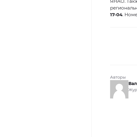
ЯНАО. Такж
региональ
17-04
. Ном
Авторы
Вал
Жур