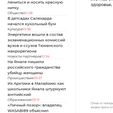
лениться и носить красную
нитку
Общество
11:08
В детсадах Салехарда
начался кукольный бум
Культура
10:56
Энергетики вошли в состав
экзаменационных комиссий
вузов и ссузов Тюменского
макрорегиона
Новости партнёров
10:54
На Ямале лишили
российского гражданства
убийцу женщины
Происшествия
09:57
Из Арктики в Малайзию: как
школьники Ямала штурмуют
английский
Образование
09:15
Отказ от поезд
«Личный позор»: владелец
видео пресс-с
WASABI89 объяснил