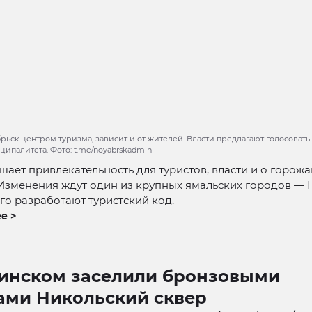
рьск центром туризма, зависит и от жителей. Власти предлагают голосовать
ипалитета. Фото: t.me/noyabrskadmin
ает привлекательность для туристов, власти и о горожа
Изменения ждут один из крупных ямальских городов — 
го разработают туристский код.
е >
кинском заселили бронзовыми
ами Никольский сквер