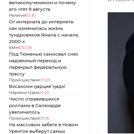
великомучеником и почему
его чтят 9 августа
Религия
10:30
От интерната до интернета:
как изменилась жизнь
тундровиков Ямала с начала
2000-х
КМНС
10:09
Под Тюменью самосвал снес
надземный переход и
перекрыл федеральную
трассу
Происшествия
07:05
Вэсакоми ӈарциеˮӈадмʼ
Няръяна Ӈэрм
05:20
Число отравившихся
роллами в Салехарде
увеличилось
Происшествия
05:16
На массовом забеге в Новом
Уренгое выберут самых