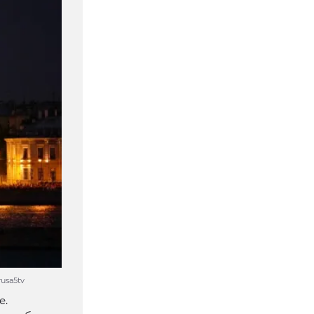
usa5tv
е.