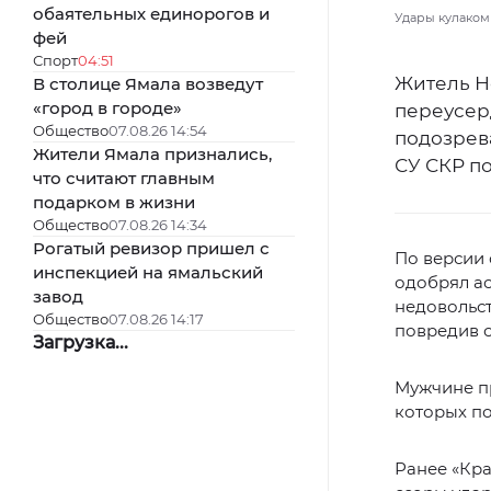
обаятельных единорогов и
Удары кулаком 
фей
Спорт
04:51
Житель Н
В столице Ямала возведут
«город в городе»
переусер
Общество
07.08.26 14:54
подозрев
Жители Ямала признались,
СУ СКР п
что считают главным
подарком в жизни
Общество
07.08.26 14:34
Рогатый ревизор пришел с
По версии 
инспекцией на ямальский
одобрял а
завод
недовольст
Общество
07.08.26 14:17
повредив с
Загрузка...
Мужчине пр
которых по
Ранее «Кр