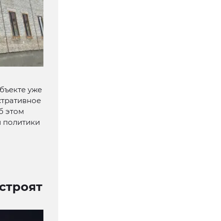
бъекте уже
стративное
б этом
й политики
строят