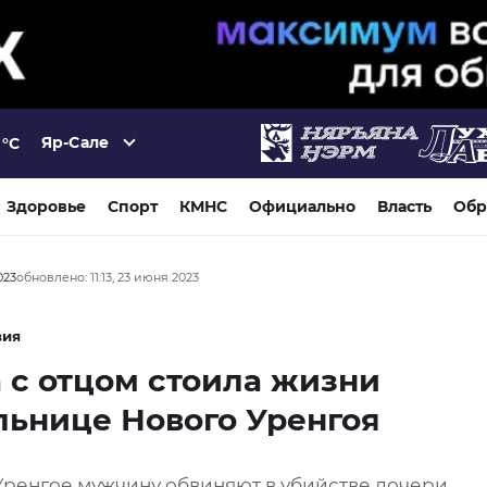
Яр-Сале
°C
Здоровье
Спорт
КМНС
Официально
Власть
Обр
023
обновлено: 11:13, 23 июня 2023
вия
 с отцом стоила жизни
ьнице Нового Уренгоя
Уренгое мужчину обвиняют в убийстве дочери