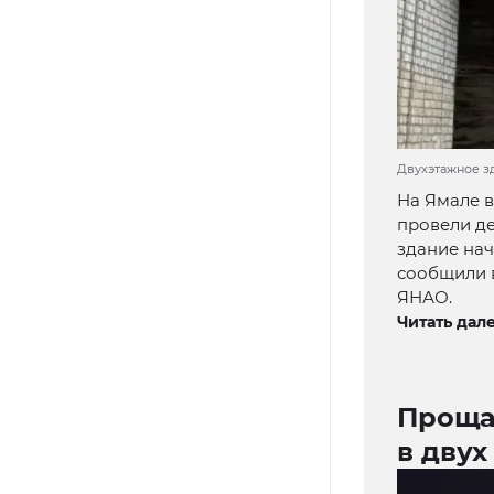
Двухэтажное зд
На Ямале в
провели д
здание нач
сообщили 
ЯНАО.
Читать дале
Проща
в двух