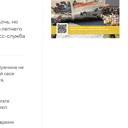
очь, но
-летнего
сс-служба
Мужчина не
й свое
а,
тате
яют.
 время