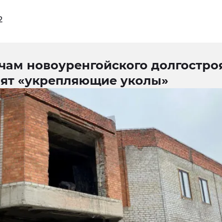
2
чам новоуренгойского долгостро
вят «укрепляющие уколы»