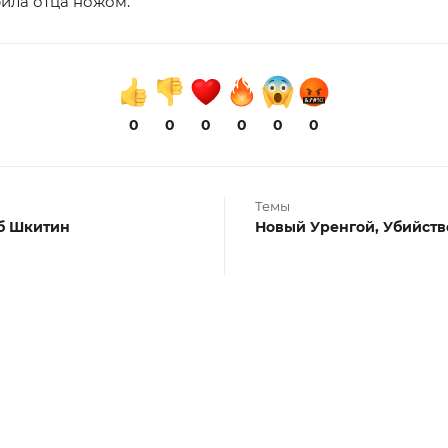
ила отца ножом.
0
0
0
0
0
0
Темы
б Шкитин
Новый Уренгой,
Убийств