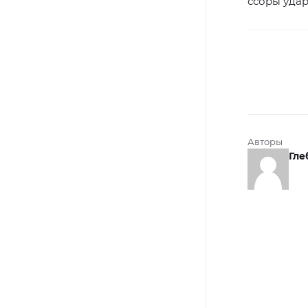
ссоры удар
Авторы
Гле