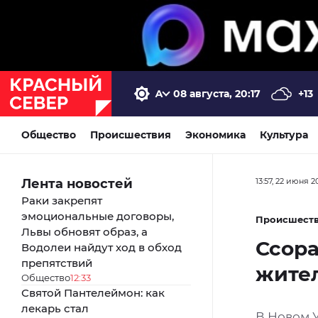
08 августа, 20:17
+13
Общество
Происшествия
Экономика
Культура
Лента новостей
13:57, 22 июня 2
Раки закрепят
эмоциональные договоры,
Происшест
Львы обновят образ, а
Ссора
Водолеи найдут ход в обход
препятствий
жител
Общество
12:33
Святой Пантелеймон: как
лекарь стал
В Новом 