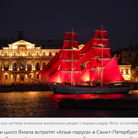
оу на Неве ямальские выпускники увидят с первых рядов. Фото: vk.com/par
 школ Ямала встретят «Алые паруса» в Санкт-Петербург