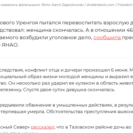
оказались фатальными. Фото: Kamil Zajaczkowski / shutterstock.com / Fotodom
ового Уренгоя пытался перевоспитать взрослую д
дствовал: женщина скончалась. А в отношении 46
аемого возбудили уголовное дело,
сообщила
пре
о ЯНАО.
следствия, конфликт отца и дочери произошел 6 июня. 
социальный образ жизни молодой женщины и выразил е
во. Он несколько раз ударил ее кулаком в область живот
елезенку. Спустя двое суток девушка скончалась.
едъявили обвинение в умышленных действиях, в резуль
терпевшая умерла. Обстоятельства преступления выясн
асный Север»
рассказал
, что в Тазовском районе дочь во