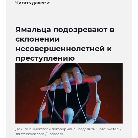
Читать далее >
Ямальца подозревают в
склонении
несовершеннолетней к
преступлению
Деньги вымогатели договорились поделить. Фото: SvetaZi /
shutterstock.com / Fotodom