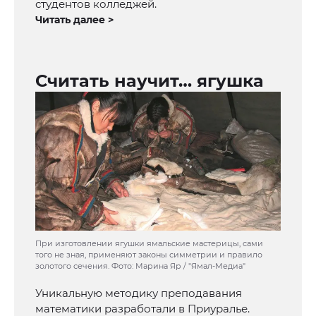
студентов колледжей.
Читать далее >
Считать научит… ягушка
При изготовлении ягушки ямальские мастерицы, сами
того не зная, применяют законы симметрии и правило
золотого сечения. Фото: Марина Яр / "Ямал-Медиа"
Уникальную методику преподавания
математики разработали в Приуралье.