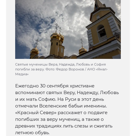
Святые мученицы Вера, Надежда, Любовь и София
погибли за веру. Фото: Федор Воронов / АНО «Ямал-
Медиа»
Ежегодно 30 сентября христиане
вспоминают святых Веру, Надежду, Любовь
и их мать Софию. На Руси в этот день
отмечали Вселенские бабьи именины.
«Красный Север» расскажет о подвиге
погибших за веру мучениц, а также о
древних традициях лить слезы и сжигать
летнюю обувь.