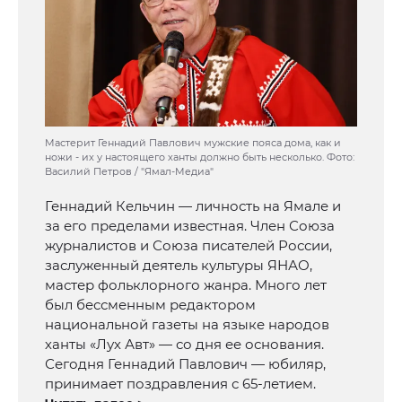
Мастерит Геннадий Павлович мужские пояса дома, как и
ножи - их у настоящего ханты должно быть несколько. Фото:
Василий Петров / "Ямал-Медиа"
Геннадий Кельчин — личность на Ямале и
за его пределами известная. Член Союза
журналистов и Союза писателей России,
заслуженный деятель культуры ЯНАО,
мастер фольклорного жанра. Много лет
был бессменным редактором
национальной газеты на языке народов
ханты «Лух Авт» — со дня ее основания.
Сегодня Геннадий Павлович — юбиляр,
принимает поздравления с 65-летием.