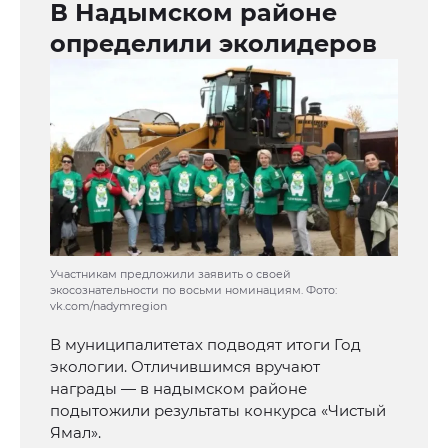
В Надымском районе
определили эколидеров
Участникам предложили заявить о своей
экосознательности по восьми номинациям. Фото:
vk.com/nadymregion
В муниципалитетах подводят итоги Год
экологии. Отличившимся вручают
награды — в надымском районе
подытожили результаты конкурса «Чистый
Ямал».