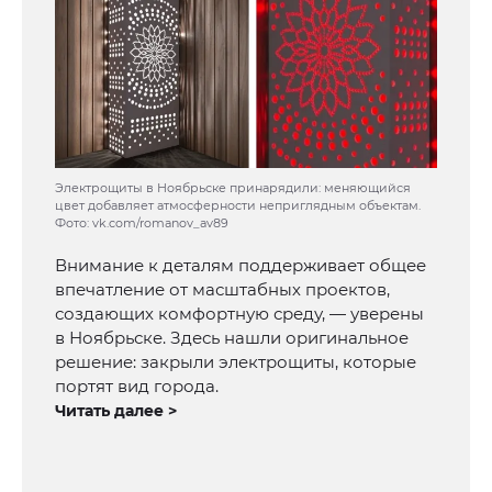
Электрощиты в Ноябрьске принарядили: меняющийся
цвет добавляет атмосферности неприглядным объектам.
Фото: vk.com/romanov_av89
Внимание к деталям поддерживает общее
впечатление от масштабных проектов,
создающих комфортную среду, — уверены
в Ноябрьске. Здесь нашли оригинальное
решение: закрыли электрощиты, которые
портят вид города.
Читать далее >