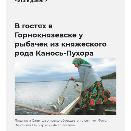
Читать далее >
В гостях в
Горнокнязевске у
рыбачек из княжеского
рода Канось-Пухора
Людмила Салиндер ловко обращается с сетями. Фото:
Виктория Пырирко / «Ямал-Медиа»