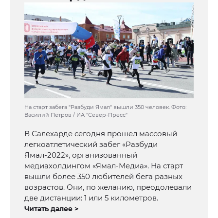
На старт забега "Разбуди Ямал" вышли 350 человек. Фото:
Василий Петров / ИА "Север-Пресс"
В Салехарде сегодня прошел массовый
легкоатлетический забег «Разбуди
Ямал-2022», организованный
медиахолдингом «Ямал-Медиа». На старт
вышли более 350 любителей бега разных
возрастов. Они, по желанию, преодолевали
две дистанции: 1 или 5 километров.
Читать далее >