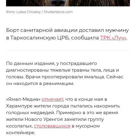
Фото: Lubos Chlubny / Shutterstock.com
Борт санитарной авиации доставил мужчину
в Таркосалинскую ЦРБ, сообщила
ТРК «Луч»
.
По данным издания, у пострадавшего
диагностированы тяжелые травмы тела, лица и
головы. Врачи прооперировали ямальца. Сейчас
он находится в реанимации.
«Ямал-Медиа»
отмечает
, что в конце мая в
Харампуре жители города пытались накормить
голодных медведей. Примерно в это же время
жители Нового Уренгоя заметили группу
косолапых,
столовавшихся
в мусорном
контейнере.