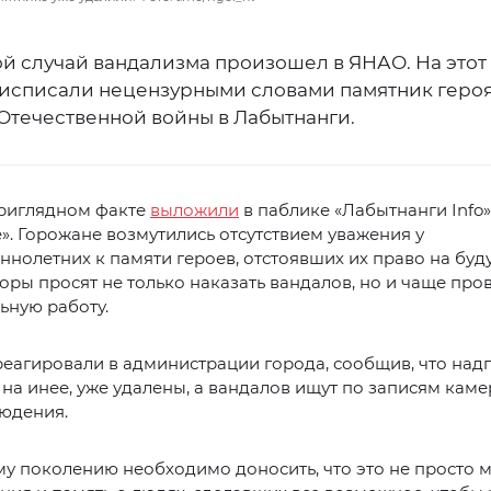
й случай вандализма произошел в ЯНАО. На этот
 исписали нецензурными словами памятник геро
Отечественной войны в Лабытнанги.
приглядном факте
выложили
в паблике «Лабытнанги Info»
». Горожане возмутились отсутствием уважения у
нолетних к памяти героев, отстоявших их право на буд
ры просят не только наказать вандалов, но и чаще про
ьную работу.
реагировали в администрации города, сообщив, что надп
на инее, уже удалены, а вандалов ищут по записям каме
юдения.
 поколению необходимо доносить, что это не просто м