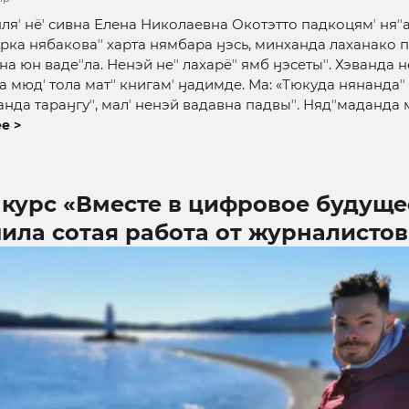
 яляʼ нёʼ сивна Елена Николаевна Окотэтто падкоцямʼ няʼ
рка нябаковаʼʼ харта нямбара ӈэсь, минханда лаханако пэ
ана юн вадеʼʼла. Ненэй неʼʼ лахарёʼʼ ямб ӈэсетыʼʼ. Хэванда 
 мюдʼ тола матʼʼ книгамʼ ӈадимде. Ма: «Тюкуда нянандаʼʼ
да тараӈгуʼʼ, малʼ ненэй вадавна падвыʼʼ. Нядʼʼмаданда м
е >
нкурс «Вместе в цифровое будуще
ила сотая работа от журналистов