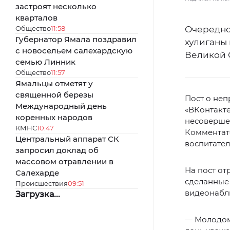
застроят несколько
кварталов
Общество
11:58
Очередно
Губернатор Ямала поздравил
хулиганы
с новосельем салехардскую
Великой 
семью Линник
Общество
11:57
Ямальцы отметят у
священной березы
Пост о не
Международный день
«ВКонтакте
коренных народов
несовершен
КМНС
10:47
Комментато
Центральный аппарат СК
воспитател
запросил доклад об
массовом отравлении в
На пост от
Салехарде
сделанные 
Происшествия
09:51
видеонабл
Загрузка...
— Молодому