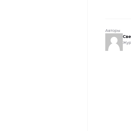
Авторы
Све
Жур