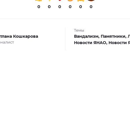
0
0
0
0
0
0
Темы
тлана Кошкарова
Вандализм,
Памятники,
налист
Новости ЯНАО,
Новости 