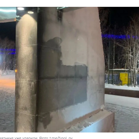
ятнике уже удалили. Фото: t.me/figol_nv