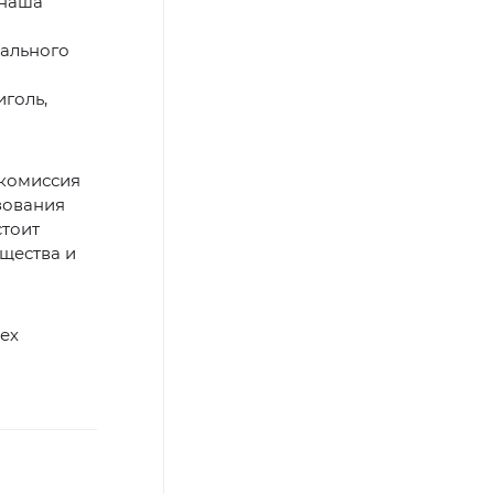
 наша
рального
голь,
 комиссия
зования
стоит
щества и
ех