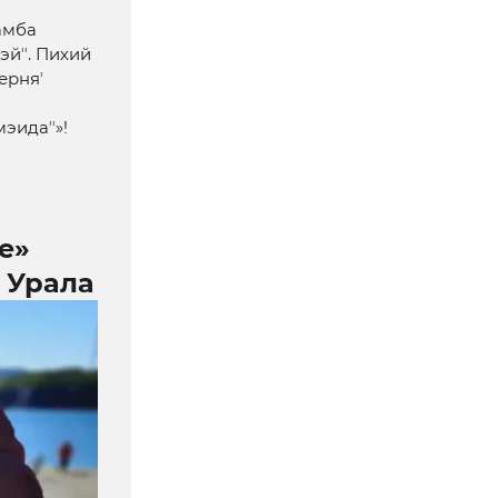
ʼамба
йʼʼ. Пихий
нерняʼ
эидаʼʼ»!
е»
 Урала