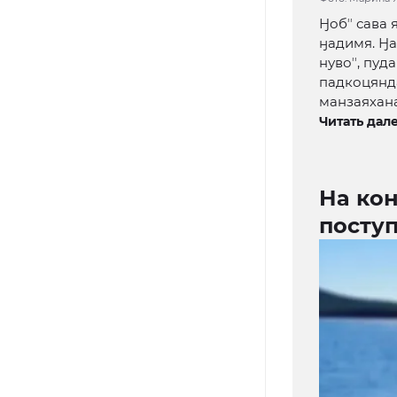
Ӈобʼʼ сава
ӈадимя. Ӈа
нувоʼʼ, пуд
падкоцянда
манзаяханан
Читать дале
На ко
поступ