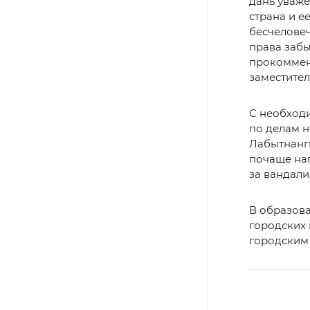
дань уваже
страна и е
бесчелове
права забы
прокоммент
заместите
С необход
по делам н
Лабытнанги
почаще нап
за вандали
В образова
городских 
городским 