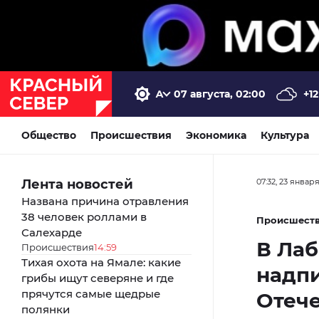
07 августа, 02:00
+12
Общество
Происшествия
Экономика
Культура
Лента новостей
07:32, 23 январ
Названа причина отравления
38 человек роллами в
Происшест
Салехарде
В Лаб
Происшествия
14:59
Тихая охота на Ямале: какие
надпи
грибы ищут северяне и где
прячутся самые щедрые
Отеч
полянки