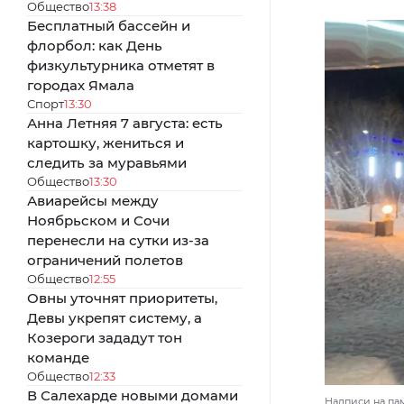
Общество
13:38
Бесплатный бассейн и
флорбол: как День
физкультурника отметят в
городах Ямала
Спорт
13:30
Анна Летняя 7 августа: есть
картошку, жениться и
следить за муравьями
Общество
13:30
Авиарейсы между
Ноябрьском и Сочи
перенесли на сутки из-за
ограничений полетов
Общество
12:55
Овны уточнят приоритеты,
Девы укрепят систему, а
Козероги зададут тон
команде
Общество
12:33
В Салехарде новыми домами
Надписи на пам