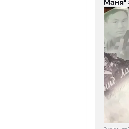
Маняʼʼ
Фото: Марина 