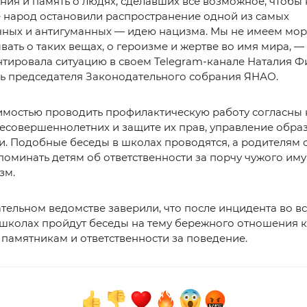
ния и память о людях, сделавших все возможное, чтобы
е народ остановили распространение одной из самых
чных и антигуманных — идею нацизма. Мы не имеем мо
вать о таких вещах, о героизме и жертве во имя мира, —
ировала ситуацию в своем Telegram-канале Наталия Фи
ль председателя Законодательного собрания ЯНАО.
имостью проводить профилактическую работу согласны
есовершеннолетних и защите их прав, управление обра
. Подобные беседы в школах проводятся, а родителям 
оминать детям об ответственности за порчу чужого иму
зм.
тельном ведомстве заверили, что после инцидента во вс
школах пройдут беседы на тему бережного отношения к
памятникам и ответственности за поведение.