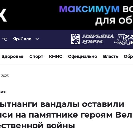
Яр-Сале
°C
Здоровье
Спорт
КМНС
Официально
Власть
Обр
я 2023
вия
ытнанги вандалы оставили
си на памятнике героям Ве
ественной войны