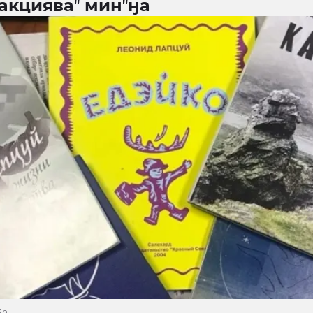
 акцияваʼʼ минʼʼӈа
Яр