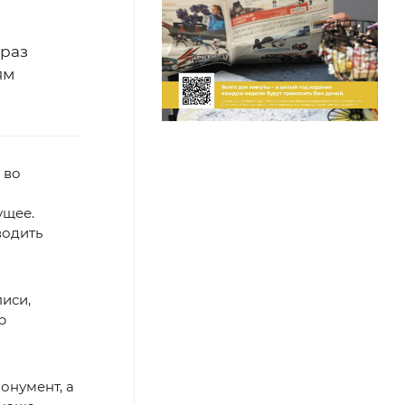
 раз
ям
 во
ущее.
водить
иси,
р
онумент, а