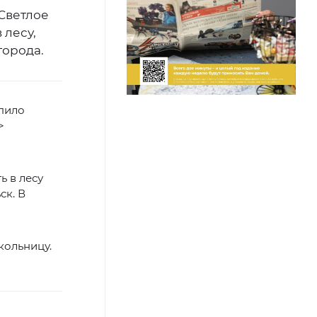
 Светлое
 лесу,
города.
упило
>
 в лесу
ск. В
ольницу.