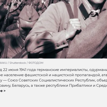
IAKU / Shutterstock / ФОТОДОМ
ад 22 июня 1941 года германские империалисты, одурма
е население фашистской и нацистской пропагандой, ат
ну — Союз Советских Социалистических Республик, объ
раину, Беларусь, а также республики Прибалтики и Сред
е >