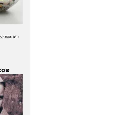
дсказания
ков