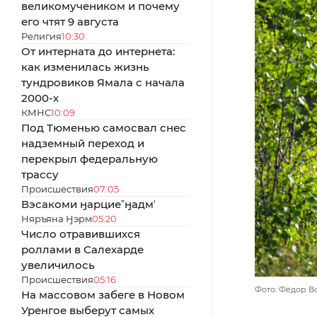
великомучеником и почему
его чтят 9 августа
Религия
10:30
От интерната до интернета:
как изменилась жизнь
тундровиков Ямала с начала
2000-х
КМНС
10:09
Под Тюменью самосвал снес
надземный переход и
перекрыл федеральную
трассу
Происшествия
07:05
Вэсакоми ӈарциеˮӈадмʼ
Няръяна Ӈэрм
05:20
Число отравившихся
роллами в Салехарде
увеличилось
Происшествия
05:16
Фото: Фёдор В
На массовом забеге в Новом
Уренгое выберут самых