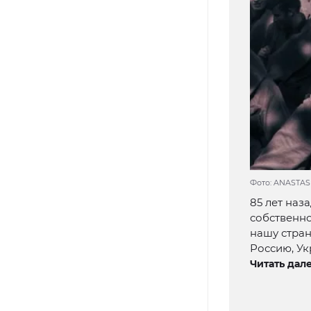
Фото: ANASTASI
85 лет наз
собственно
нашу стра
Россию, Ук
Читать дале