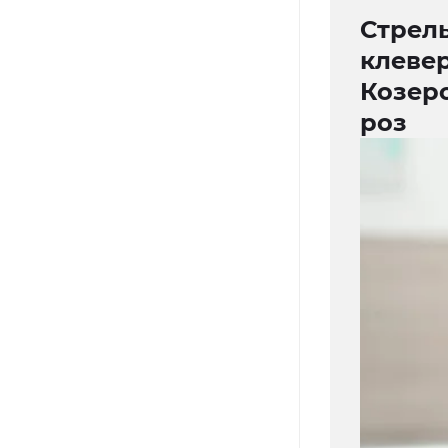
Стрель
клевер
Козеро
роз