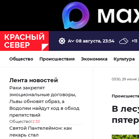
08 августа, 23:54
+11
Общество
Происшествия
Экономика
Культура
Лента новостей
03:50, 29 июня 
Раки закрепят
эмоциональные договоры,
Происшест
Львы обновят образ, а
В лес
Водолеи найдут ход в обход
препятствий
пятер
Общество
12:33
Святой Пантелеймон: как
лекарь стал