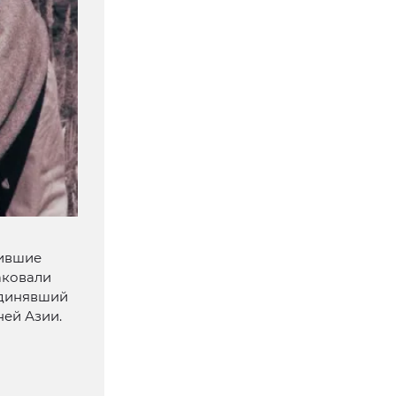
нившие
аковали
единявший
ней Азии.