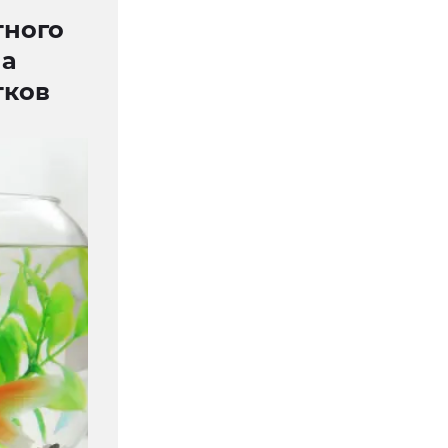
тного
 а
тков