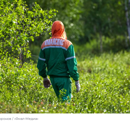
оронов / «Ямал-Медиа»