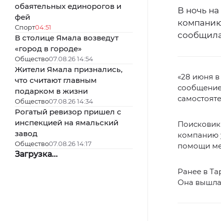
обаятельных единорогов и
В ночь на
фей
компанию
Спорт
04:51
сообщила
В столице Ямала возведут
«город в городе»
Общество
07.08.26 14:54
Жители Ямала признались,
«28 июня в
что считают главным
сообщение:
подарком в жизни
самостояте
Общество
07.08.26 14:34
Рогатый ревизор пришел с
инспекцией на ямальский
Поисковики
завод
компанию у
Общество
07.08.26 14:17
помощи ме
Загрузка...
Ранее в Т
Она вышла 