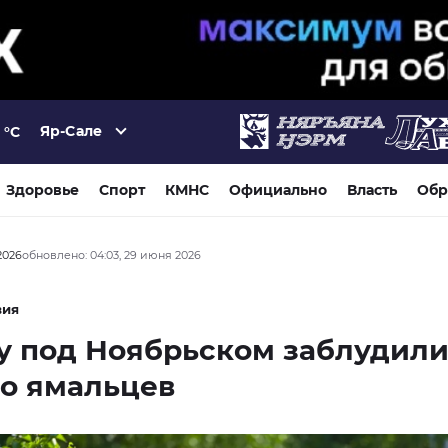
Яр-Сале
°C
Здоровье
Спорт
КМНС
Официально
Власть
Обр
2026
обновлено: 04:03, 29 июня 2026
вия
у под Ноябрьском заблудил
о ямальцев