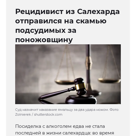
Рецидивист из Салехарда
отправился на скамью
подсудимых за
поножовщину
Суд назначит наказание ямальцу за два удара ножом. Фото:
Zolnierek / shutterstock.com
Посиделка с алкоголем едва не стала
последней в жизни салехардца: во время