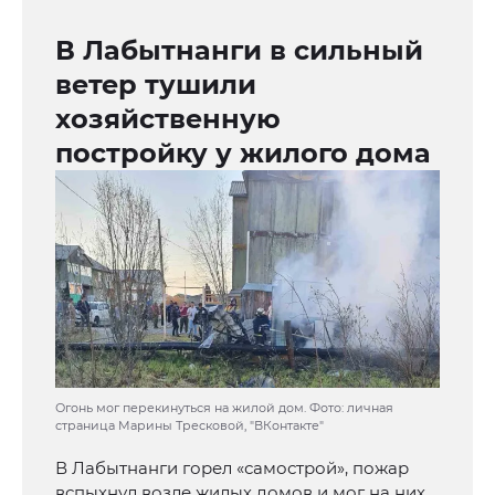
В Лабытнанги в сильный
ветер тушили
хозяйственную
постройку у жилого дома
Огонь мог перекинуться на жилой дом. Фото: личная
страница Марины Тресковой, "ВКонтакте"
В Лабытнанги горел «самострой», пожар
вспыхнул возле жилых домов и мог на них