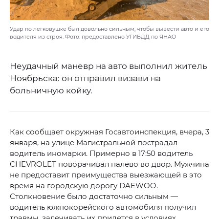
Удар по легковушке был довольно сильным, чтобы вывести авто и его
водителя из строя. Фото: предоставлено УГИБДД по ЯНАО
Неудачный маневр на авто выполнил житель
Ноябрьска: он отправил визави на
больничную койку.
Как сообщает окружная Госавтоинспекция, вчера, 3
января, на улице Магистральной пострадал
водитель иномарки. Примерно в 17:50 водитель
CHEVROLET поворачивал налево во двор. Мужчина
не предоставит преимущества выезжающей в это
время на городскую дорогу DAEWOO.
Столкновение было достаточно сильным —
водитель южнокорейского автомобиля получил
травмы, залечивать их придется в условиях