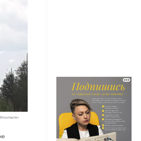
ВКонтакте»
не