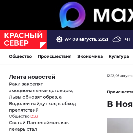
08 августа, 23:21
+11
Общество
Происшествия
Экономика
Культура
Лента новостей
12:22, 05 август
Раки закрепят
эмоциональные договоры,
Происшест
Львы обновят образ, а
В Ноя
Водолеи найдут ход в обход
препятствий
Общество
12:33
Святой Пантелеймон: как
лекарь стал