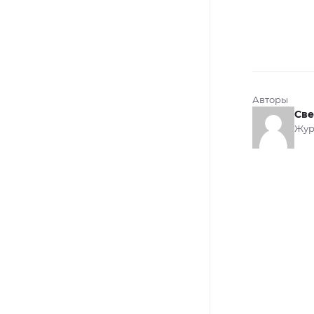
Авторы
Све
Жур