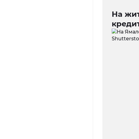
На жи
креди