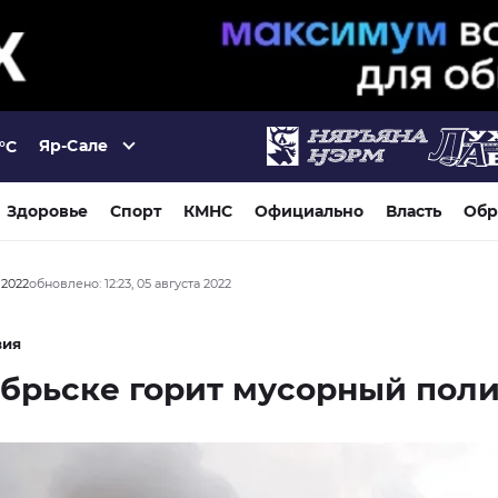
Яр-Сале
°C
Здоровье
Спорт
КМНС
Официально
Власть
Обр
а 2022
обновлено: 12:23, 05 августа 2022
вия
брьске горит мусорный пол