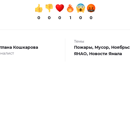
0
0
0
1
0
0
Темы
тлана Кошкарова
Пожары,
Мусор,
Ноябрьс
налист
ЯНАО,
Новости Ямала