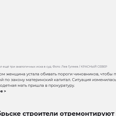
л ещё три аналогичных иска в суд. Фото: Лев Гуляев / КРАСНЫЙ СЕВЕР
ом женщина устала обивать пороги чиновников, чтобы 
й по закону материнский капитал. Ситуация изменилас
одетная мать пришла в прокуратуру.
е >
брьске строители отремонтируют