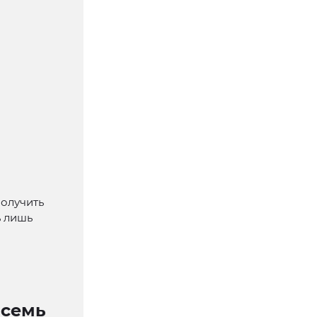
получить
ь лишь
 семь