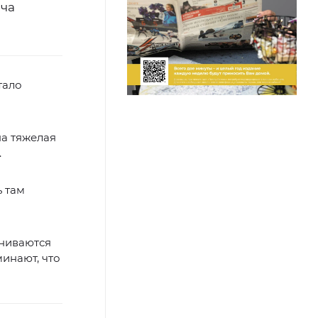
яча
тало
на тяжелая
.
ь там
ниваются
инают, что