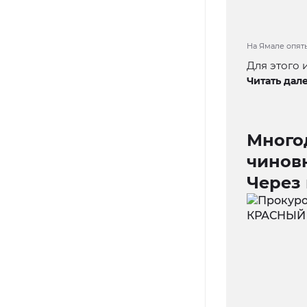
На Ямале опять
Для этого 
Читать дале
Многод
чинов
Через 