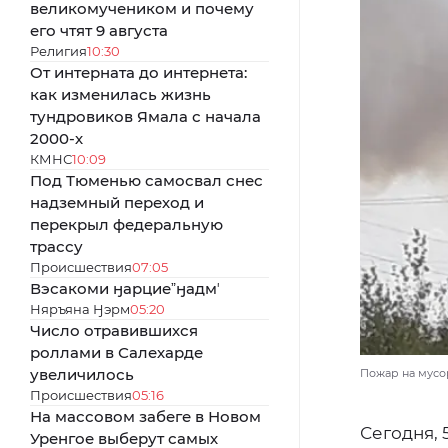
великомучеником и почему
его чтят 9 августа
Религия
10:30
От интерната до интернета:
как изменилась жизнь
тундровиков Ямала с начала
2000-х
КМНС
10:09
Под Тюменью самосвал снес
надземный переход и
перекрыл федеральную
трассу
Происшествия
07:05
Вэсакоми ӈарциеˮӈадмʼ
Няръяна Ӈэрм
05:20
Число отравившихся
роллами в Салехарде
увеличилось
Пожар на мусор
Происшествия
05:16
На массовом забеге в Новом
Сегодня, 
Уренгое выберут самых