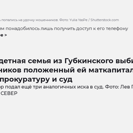
 попались на удочку мошенников. Фото: Yulia YasPe / Shutterstock.com
им понадобилось лишь получить доступ к его телефону
е >
етная семья из Губкинского выб
ников положенный ей маткапитал
прокуратуру и суд