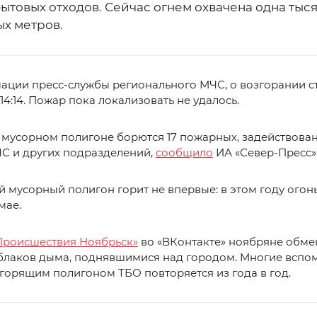
ытовых отходов. Сейчас огнем охвачена одна тыс
ых метров.
ации пресс-службы регионального МЧС, о возгорании с
 14:14. Пожар пока локализовать не удалось.
 мусорном полигоне борются 17 пожарных, задействова
С и других подразделений,
сообщило
ИА «Север-Пресс»
 мусорный полигон горит не впервые: в этом году огон
мае.
Происшествия Ноябрьск»
во «ВКонтакте» ноябряне обме
блаков дыма, поднявшимися над городом. Многие вспом
 горящим полигоном ТБО повторяется из года в год.