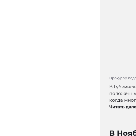
Прокурор пода
В Губкинск
положенны
когда мног
Читать дале
В Ноя