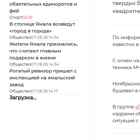
твердых б
обаятельных единорогов и
фей
квадратн
Спорт
04:51
В столице Ямала возведут
«город в городе»
По информ
Общество
07.08.26 14:54
Жители Ямала признались,
известно в
что считают главным
подарком в жизни
С огнем на
Общество
07.08.26 14:34
техника МЧ
Рогатый ревизор пришел с
инспекцией на ямальский
Ноябрьский
завод
бушевал в 
Общество
07.08.26 14:17
Загрузка...
В группе
«
кадрами о
ситуация с