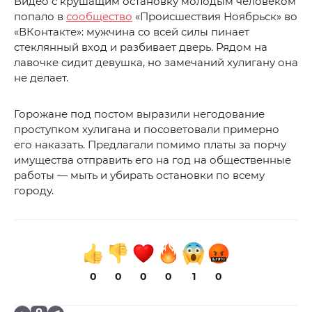
Видео с крушащим остановку молодым человеком
попало в
сообщество
«Происшествия Ноябрьск» во
«ВКонтакте»: мужчина со всей силы пинает
стеклянный вход и разбивает дверь. Рядом на
лавочке сидит девушка, но замечаний хулигану она
не делает.
Горожане под постом выразили негодование
проступком хулигана и посоветовали примерно
его наказать. Предлагали помимо платы за порчу
имущества отправить его на год на общественные
работы — мыть и убирать остановки по всему
городу.
0
0
0
0
1
0