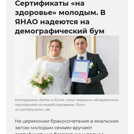
Сертификаты «на
здоровье» молодым. В
ЯНАО надеются на
демографический бум
Молодожены Артём и Юлия стали первыми обладателями
сертификата на медобследование. Фото:
vk.com/artyukhov_da
На церемонии бракосочетания в ямальских
загсах молодым семьям вручают