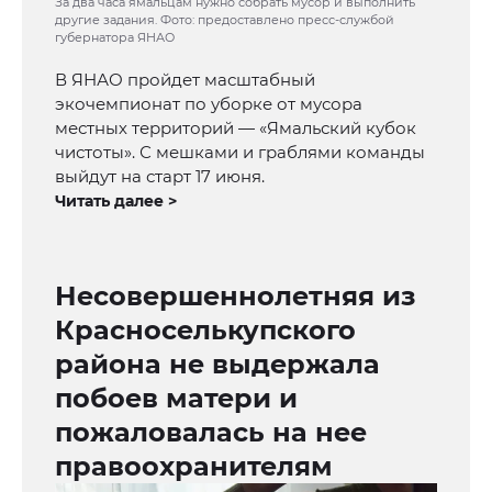
За два часа ямальцам нужно собрать мусор и выполнить
другие задания. Фото: предоставлено пресс-службой
губернатора ЯНАО
В ЯНАО пройдет масштабный
экочемпионат по уборке от мусора
местных территорий — «Ямальский кубок
чистоты». С мешками и граблями команды
выйдут на старт 17 июня.
Читать далее >
Несовершеннолетняя из
Красноселькупского
района не выдержала
побоев матери и
пожаловалась на нее
правоохранителям