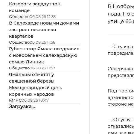
Козероги зададут тон
В Ноябрь
команде
льда. По
Общество
06.08.26 12:33
улице 60 
В Салехарде новыми домами
застроят несколько
кварталов
Общество
06.08.26 11:58
— Я гуляла 
Губернатор Ямала поздравил
повредила 
с новосельем салехардскую
семью Линник
Общество
06.08.26 11:57
Северянка 
Ямальцы отметят у
представля
священной березы
Международный день
Под постом
коренных народов
администра
КМНС
06.08.26 10:47
стороне на
Загрузка...
— От услуг
отказались
ими заключ