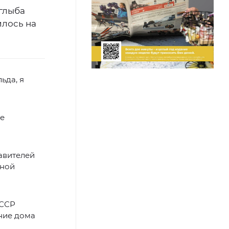
глыба
илось на
ьда, я
не
авителей
жной
СССР
ние дома