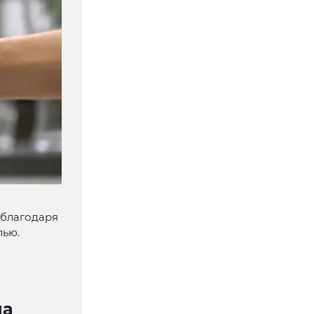
 благодаря
лью.
на