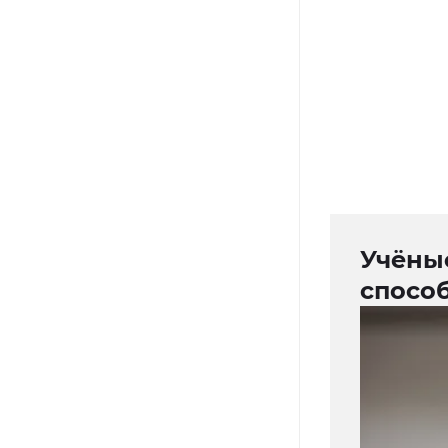
Учёные
спосо