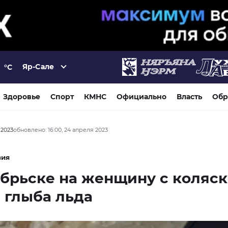
Яр-Сале
°C
Здоровье
Спорт
КМНС
Официально
Власть
Обр
 2023
обновлено: 16:00, 24 апреля 2023
вия
брьске на женщину с коляс
 глыба льда