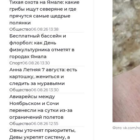
Тихая охота на Ямале: какие
грибы ищут северяне и где
прячутся самые щедрые
полянки
Общество
06.08.26 13:38
Бесплатный бассейн и
флорбол: как День
физкультурника отметят в
городах Ямала
Спорт
06.08.26 13:30
Анна Летняя 7 августа: есть
картошку, жениться и
следить за муравьями
Общество
06.08.26 13:30
Авиарейсы между
Ноябрьском и Сочи
перенесли на сутки из-за
ограничений полетов
Общество
06.08.26 12:55
Фото: vk.com/no
Овны уточнят приоритеты,
Девы укрепят систему, а