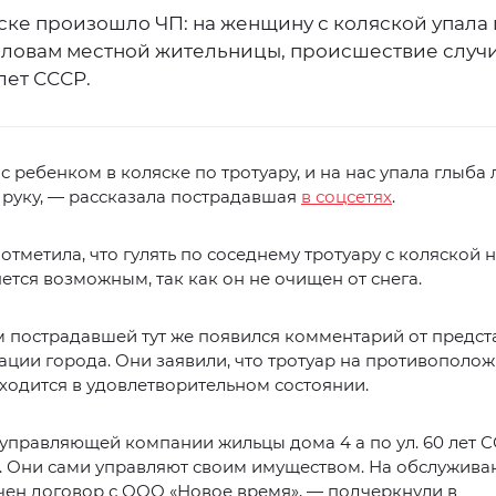
ске произошло ЧП: на женщину с коляской упала 
 словам местной жительницы, происшествие случ
лет СССР.
с ребенком в коляске по тротуару, и на нас упала глыба л
руку, — рассказала пострадавшая
в соцсетях
.
отметила, что гулять по соседнему тротуару с коляской 
ется возможным, так как он не очищен от снега.
 пострадавшей тут же появился комментарий от предст
ции города. Они заявили, что тротуар на противополо
ходится в удовлетворительном состоянии.
 управляющей компании жильцы дома 4 а по ул. 60 лет 
. Они сами управляют своим имуществом. На обслужива
ен договор с ООО «Новое время», — подчеркнули в