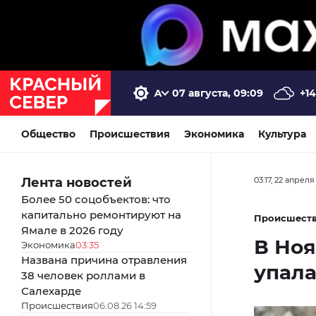
07 августа, 09:09
+14
Общество
Происшествия
Экономика
Культура
Лента новостей
03:17, 22 апреля
Более 50 соцобъектов: что
капитально ремонтируют на
Происшест
Ямале в 2026 году
В Ноя
Экономика
03:35
Названа причина отравления
упала
38 человек роллами в
Салехарде
Происшествия
06.08.26 14:59