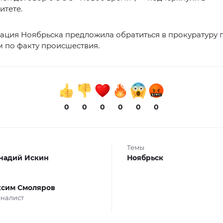
итете.
ция Ноябрьска предложила обратиться в прокуратуру г
 по факту происшествия.
0
0
0
0
0
0
Темы
надий Искин
Ноябрьск
сим Смоляров
налист