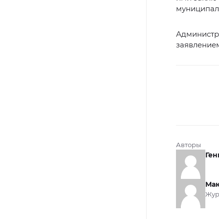
муниципал
Администра
заявлением
Авторы
Ген
Мак
Жур