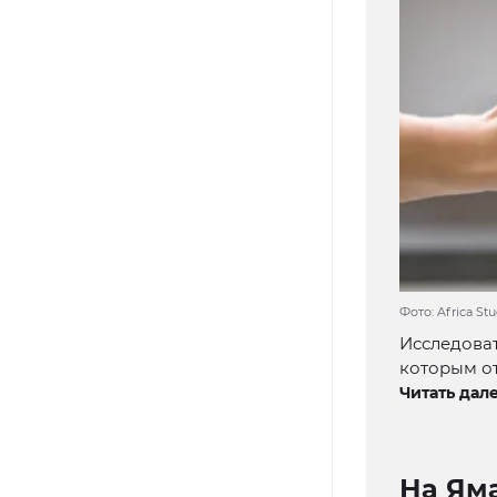
Фото: Africa S
Исследоват
которым от
Читать дале
На Ям