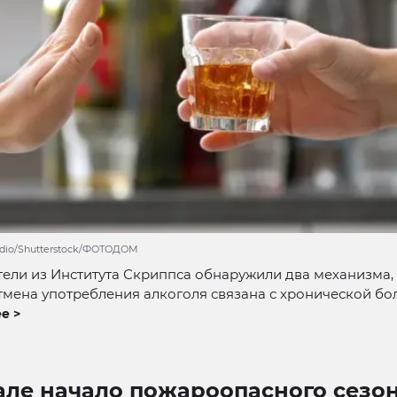
tudio/Shutterstock/ФОТОДОМ
ели из Института Скриппса обнаружили два механизма,
мена употребления алкоголя связана с хронической бо
е >
але начало пожароопасного сезо