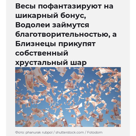
Весы пофантазируют на
шикарный бонус,
Водолеи займутся
благотворительностью, а
Близнецы прикупят
собственный
хрустальный шар
Фото: phanurak rubpol / shutterstock.com / Fotodom