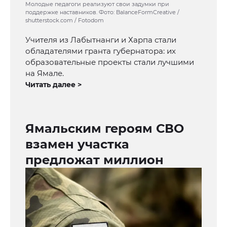
Молодые педагоги реализуют свои задумки при
поддержке наставников. Фото: BalanceFormCreative /
shutterstock.com / Fotodom
Учителя из Лабытнанги и Харпа стали
обладателями гранта губернатора: их
образовательные проекты стали лучшими
на Ямале.
Читать далее >
Ямальским героям СВО
взамен участка
предложат миллион