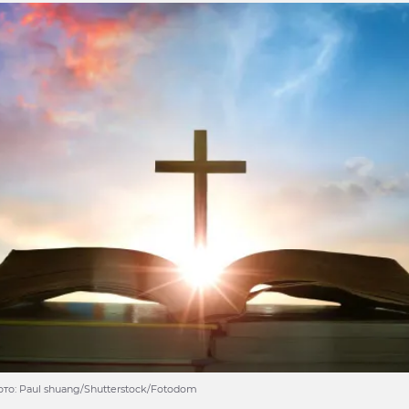
то: Paul shuang/Shutterstock/Fotodom