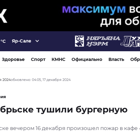
Яр-Сале
°C
Здоровье
Спорт
КМНС
Официально
Власть
Обр
ря 2024
обновлено: 04:05, 17 декабря 2024
вия
ябрьске тушили бургерную
ске вечером 16 декабря произошел пожар в кафе 