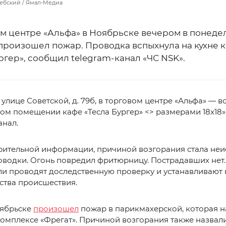
ебский / Ямал-Медиа
м центре «Альфа» в Ноябрьске вечером в понедел
 произошел пожар. Проводка вспыхнула на кухне 
ргер», сообщил telegram-канал «ЧС NSK».
а улице Советской, д. 79б, в торговом центре «Альфа» — 
ом помещении кафе «Тесла Бургер» <> размерами 18х18»
анал.
рительной информации, причиной возгорания стала неи
водки. Огонь повредил фритюрницу. Пострадавших нет.
и проводят доследственную проверку и устанавливают 
ства происшествия.
оябрьске
произошел
пожар в парикмахерской, которая н
омплексе «Фрегат». Причиной возгорания также назвал