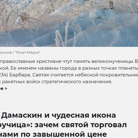
оронов / "Ямал-Медиа"
 православные христиане чтут память великомученицы 
ой. Ее именем названы города в разных точках планеты
234) Барбара. Святая считается небесной покровительни
 ракетных войск стратегического назначения.
е >
 Дамаскин и чудесная икона
учица»: зачем святой торговал
нами по завышенной цене