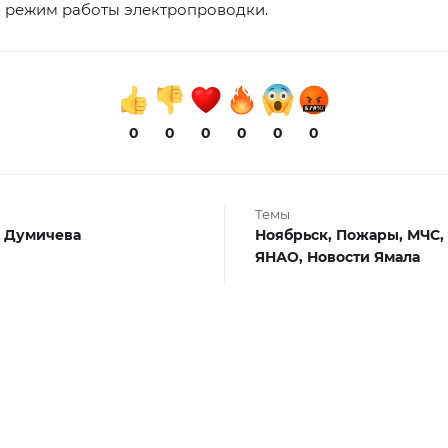
 режим работы электропроводки.
0
0
0
0
0
0
Темы
 Думичева
Ноябрьск,
Пожары,
МЧС,
ЯНАО,
Новости Ямала