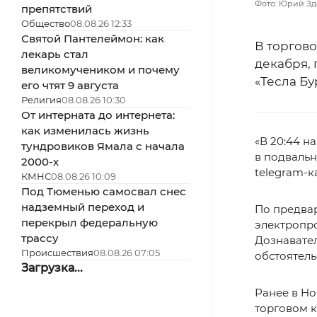
Фото: Юрий Зд
препятствий
Общество
08.08.26 12:33
Святой Пантелеймон: как
В торгово
лекарь стал
декабря,
великомучеником и почему
«Тесла Бу
его чтят 9 августа
Религия
08.08.26 10:30
От интерната до интернета:
как изменилась жизнь
«В 20:44 н
тундровиков Ямала с начала
в подвальн
2000-х
telegram-к
КМНС
08.08.26 10:09
Под Тюменью самосвал снес
надземный переход и
По предва
перекрыл федеральную
электропро
трассу
Дознавател
Происшествия
08.08.26 07:05
обстоятель
Загрузка...
Ранее в Н
торговом к