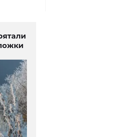
рятали
 ложки