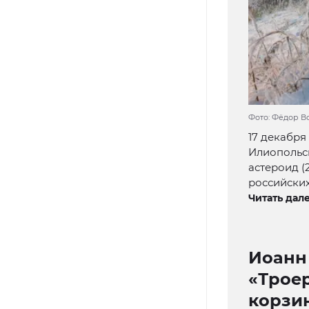
Фото: Фёдор В
17 декабря
Илиопольск
астероид (
российских
Читать дале
Иоанн
«Троер
корзи