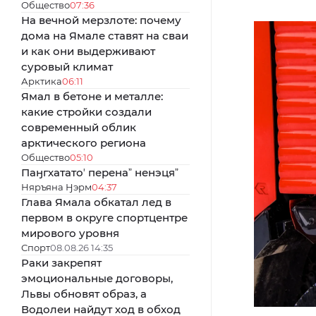
Общество
07:36
На вечной мерзлоте: почему
дома на Ямале ставят на сваи
и как они выдерживают
суровый климат
Арктика
06:11
Ямал в бетоне и металле:
какие стройки создали
современный облик
арктического региона
Общество
05:10
Паӈгхататоʼ перенаˮ ненэцяˮ
Няръяна Ӈэрм
04:37
Глава Ямала обкатал лед в
первом в округе спортцентре
мирового уровня
Спорт
08.08.26 14:35
Раки закрепят
эмоциональные договоры,
Львы обновят образ, а
Водолеи найдут ход в обход