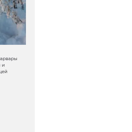
Варвары
 и
цей