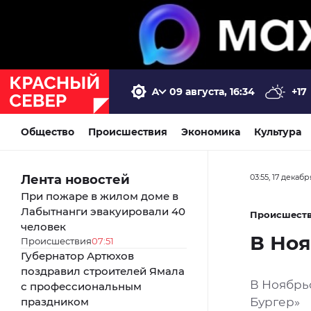
09 августа, 16:34
+17
Общество
Происшествия
Экономика
Культура
Лента новостей
03:55, 17 декаб
При пожаре в жилом доме в
Лабытнанги эвакуировали 40
Происшест
человек
В Но
Происшествия
07:51
Губернатор Артюхов
поздравил строителей Ямала
В Ноябрь
с профессиональным
праздником
Бургер»