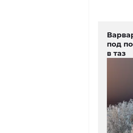
Варва
под п
в таз