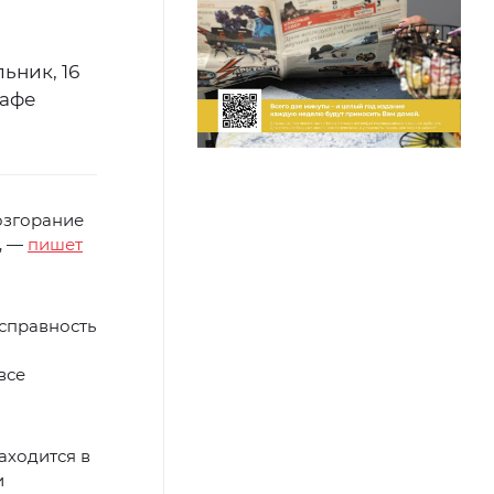
ьник, 16
кафе
возгорание
, —
пишет
справность
все
аходится в
и