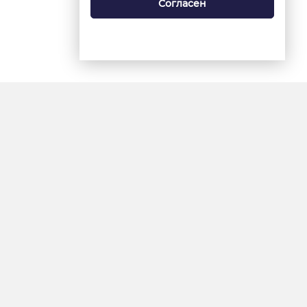
Согласен
18+
«Ямал-Медиа»
Интернет-сайт «Красный
Север»
«Север-Пресс»