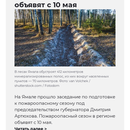
объявят с 10 мая
В лесах Ямала обустроят 412 километров
минерализированных полос, из них вокруг населенных
пунктов — 70 километров. Фото: van Volchek /
shutterstock.com / Fotodom
На Ямале прошло заседание по подготовке
к пожароопасному сезону под
председательством губернатора Дмитрия
Артюхова. Пожароопасный сезон в регионе
объявят с 10 мая.
Читать далее >